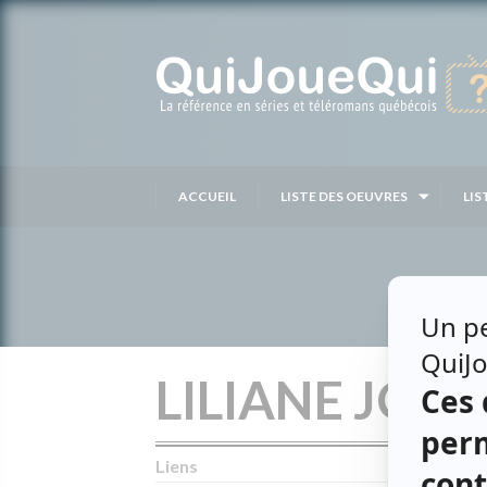
Passer
au
contenu
ACCUEIL
LISTE DES OEUVRES
LIS
LILIANE JOLI
Liens