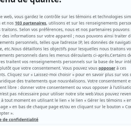
Une vie...
(
Mme Chénier
)
Son dernier rôle
(
Rôle inconnu
)
Drôle de monde
(
Rôle inconnu
)
Les As
(
Murielle Côté
)
Les Berger
(
Diane Lévêque
)
Quelle famille!
(
Secrétaire
)
Sol et Gobelet
(
Rôle inconnu
)
rd Therrien carbure à son petit écran. Celui qu’on surnomme parfois «l’encyclopédie 
1996 à 2001. Sa spécialité: la télé québécoise. On peut l’entendre régulièrement