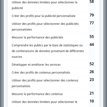
Chroniqueur télé du journal Le Soleil depuis 2001, Richard Therrien carbure à
son petit écran. Celui qu’on surnomme parfois «l’encyclopédie de la
télévision» a d’abord oeuvré au magazine TV Hebdo de 1996 à 2001. Sa
spécialité: la télé québécoise. On peut l’entendre régulièrement commenter
l’actualité télévisuelle au 98,5.
En savoir plus »
SUR LE RÉSEAU BIZZ MÉDIA
PLAN DU SITE
Accueil
Liste des oeuvres
Liste des comédiens
Recherche avancée