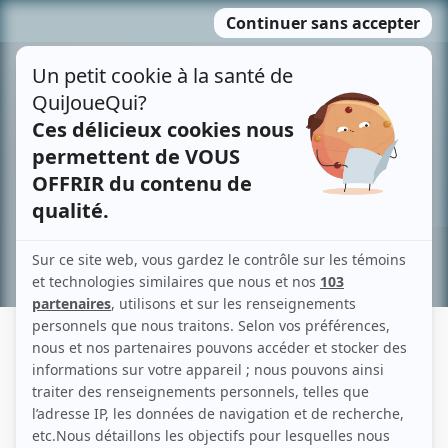
Passer
MENU
au
contenu
Recherche avancée »
LUCILLE BÉLAIR
Liens
Fiche de Lucille Bélair sur Showbizz.net