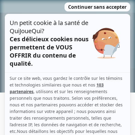
Passer
MENU
au
contenu
Recherche avancée »
MADELEINE GUÉRIN
Liens
Fiche de Madeleine Guérin sur Showbizz.net