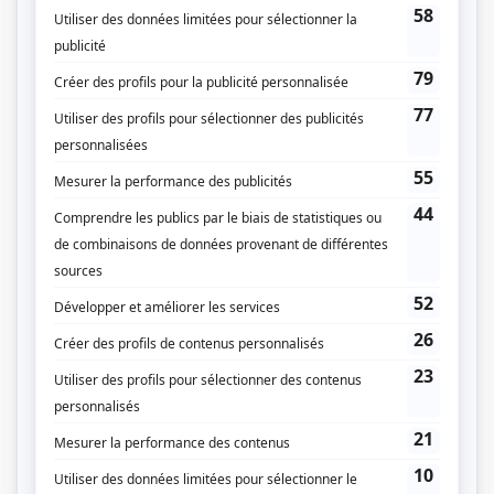
secrets et écorchant les liens qui les unissent. Lorsque le procès devient le
théâtre de révélations troublantes, le scandale fait écho dans toute la ville, en
ébranlant profondément les membres des deux familles.
(Fourni par la production)
Liens
Fiche de
Conséquences
sur Showbizz.net
Genre
Série
Réalisation
Lyne Charlebois
Emmanuelle Landry
Textes
Gracia Couturier
Musique
Robin-Joël Cool