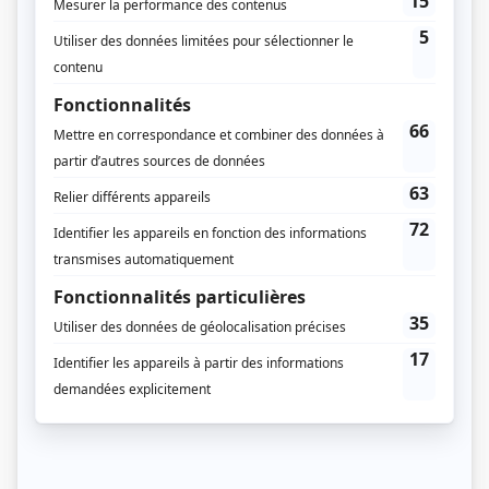
L'horaire de diffusion est celui d'ICI ARTV. La série a été présentée à raison de
deux épisodes à la suite.
Distribution principale
Maude Cyr-Deschênes
(
Nadia Létourneau-Robichaud
)
Félix Basque
(
Michel Roy
)
Paul Doucet
(
Paul Roy
)
Isabelle Cyr
(
Élizabeth Morin
)
Hélène Florent
(
Anne Létourneau
)
Distribution secondaire
Tony Murray
(
Benoît Robichaud
)
Charles Gillespie
(
Pierre-François Létourneau-Robichaud
)
Florence Brunet
(
Mireille
)