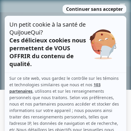
Passer
MENU
au
contenu
Recherche avancée »
CONSÉQUENCES
Fiche détaillée
Liste des épisodes