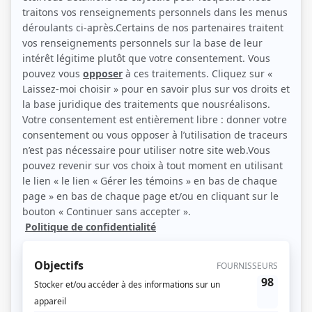
Félix Basque et Maude Cyr-Deschênes (Photo: ICI Radio-Canada Télé)
Description sommaire de l'histoire
Deux familles tissées serrées, les Roy-Morin et les Robichaud-Létourneau,
mènent une vie enviable dans la ville de Moncton, au Nouveau-Brunswick. Les
quatre parents sont des professionnels connus et respectés dans leur milieu,
et les trois enfants, des adolescents doués et charmants. Une agression
sexuelle vient toutefois perturber leur quiétude, faisant émerger de lourds