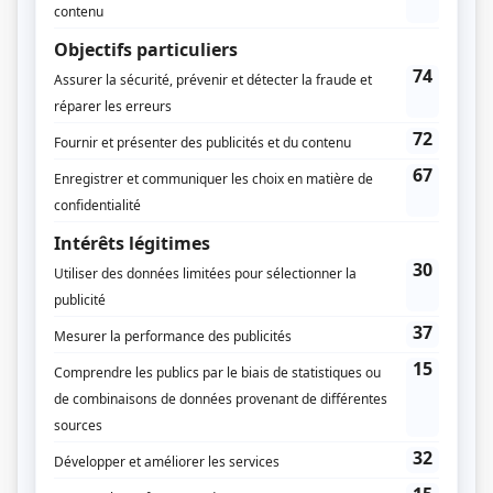
Viviane Audet
Alexis Martin II
Compagnie de production
Bellefeuille Production
Diffuseur(s)
ICI Radio-Canada Télé
ICI ARTV
Dates de diffusion
Du 28 février 2019 au 14 mars 2019
Durée et heure de diffusion
6 épisodes au total
Saison 1: Diffusée chaque jeudi à 21h00
(60 minutes)
Informations supplémentaires