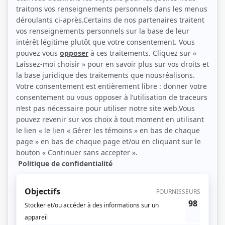
(Source: Photo: Marjorie Guindon)
Liens
Fiche de Viviane Audet sur Showbizz.net
Personnages
Hôtel
(
Jenny Dumont
2022
)