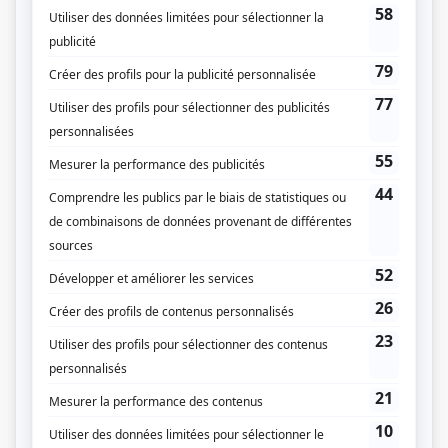
Doute raisonnable
(
Jade Nelson
2023
)
Contre-offre
(
Nadine Tanguay
)
Cheval-Serpent
(
Infirmière
)
Lâcher prise
(
Prof de Bianca
2019
)
District 31
(
Lyne Boutin
2021
)
Ruptures
(
Dre Périvier
2019
)
Les pêcheurs
(
Fille, fantôme du lac
2016
)
Temps mort
(
Annie
)
Belle-Baie
(
Juliette Paulin
)
Nos étés
(
Laure-Lou Meunier, 17-30 ans
)
Minuit, le soir
(
Anne
)
L'héritière de Grande Ourse
(
Sarah Von Trieck
)
Rumeurs
(
Catherine
)
Autres contributions