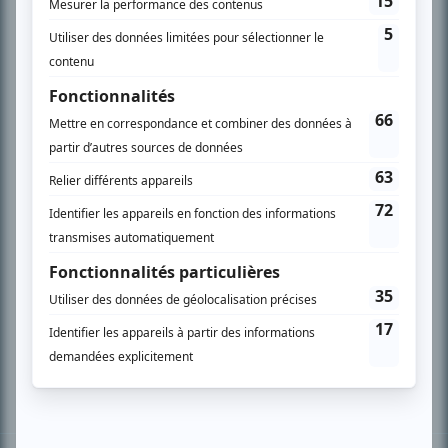
PLAN DU SITE
Accueil
Liste des oeuvres
Liste des comédiens
Recherche avancée
À propos
Nous contacter
Termes et conditions
Politique de confidentialité
Gestion du consentement