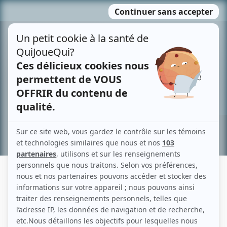
Passer
MENU
au
contenu
Recherche avancée »
GRACIA COUTURIER
Liens
Fiche de Gracia Couturier sur Showbizz.net