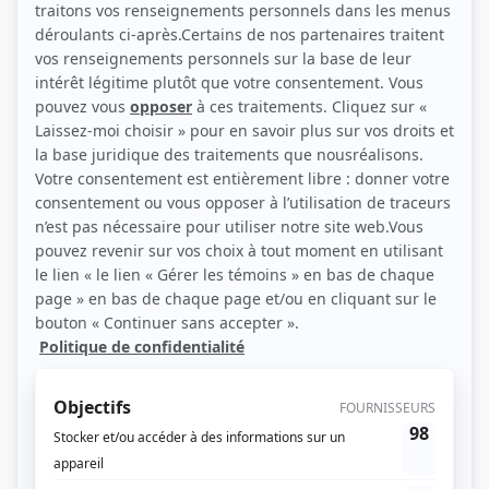
(Source: Julien Faugère)
Liens
Fiche de Ryan Doucette sur Showbizz.net
Personnages
Mont-Rouge
(
Fred Galaise
)
Bedaine
(
Bedaine / Le Moineau / Léo Surette
)
Conséquences
(
Maxime Doiron
)