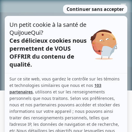
Passer
MENU
au
contenu
Recherche avancée »
CIRKUS
Fiche détaillée
Liste des épisodes