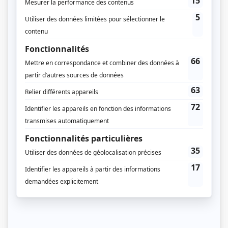
David Burns
Compagnie de production
Slalom
Diffuseur(s)
ICI Radio-Canada Télé
ICI TOU.TV
ICI TOU.TV Extra
Dates de diffusion
Début le 15 septembre 2024
Durée et heure de diffusion
26 épisodes au total
Saison 1: Du 15 septembre 2024 au 30 mars 2025 (chaque dimanche, 8h30)
(30 minutes)
Saison 2: Du 14 septembre 2025 au 14 décembre 2025 (chaque dimanche,
8h00) (30 minutes)