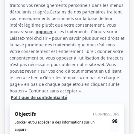
Rosalie Turmel, Coco LeMay, Alex Dupras, Roman Viau Diadhiou (Source:
Radio-Canada)
Description sommaire de l'histoire
Aria se fait toujours dire la même chose : elle est trop! Elle rit trop fort, a trop
d'idées étranges, et ne cadre dans aucune bande. Mais la vérité est qu'elle
s'ennuie et en a assez de ne jamais se sentir à sa place... Au début de l’été, un