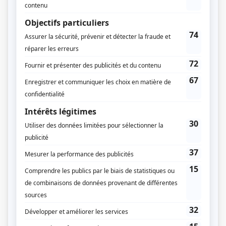
Réalisation
Martin Cadotte
Production
Marie-Pierre Gariépy
Geneviève Cousineau
Textes
David Leblanc
Mireille Mayrand-Fiset
Marc-Antoine Cyr
Marie-Frédérique Laberge-Milot
Isabelle Pruneau-Brunet
Script-édition
Mathilde Dumont
Musique