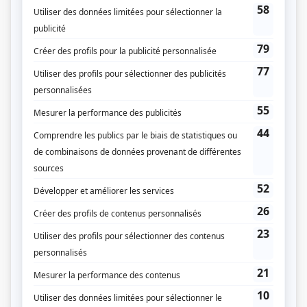
cirque ambulant débarque dans son petit village trop tranquille : CIRKUS!
Grand chapiteau, roulottes colorées, artistes excentriques aux multiples
talents : enfin de la magie dans sa vie! Mais Sasha, le jeune clown de la troupe,
lui apprend que leur spectacle est en danger. Méga Cirque, un cirque «
moderne » dirigé par Magique Maurice, a recruté la moitié des membres de la
troupe et volé leurs dates de tournée! L’arrivée de Cirkus fait aussi des
mécontents. À St-Joseph-du-Tubercule, le navet est roi et Rose, propriétaire
des Navets Sanschagrin, en est la reine! Or, le terrain où Cirkus s’installe était
destiné au futur champ de sa fille Tess, éternelle rivale d’Aria. Seul problème :
celui-ci appartient également à Madame Loyale, la maîtresse de cérémonie de
Cirkus… et sœur de Rose! Entre les mauvais coups de Rose et de Magique
Maurice, Aria aide ses amis à surmonter leurs difficultés. Elle se découvre
une deuxième famille, mais aussi une nouvelle passion!
(Fourni par la production)
Liens
Fiche de
Cirkus
sur Showbizz.net
Genre
Fiction pour enfants