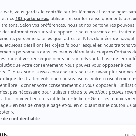
Cirkus
Productrice
Makinium
Productrice
Motel Monstre
Productrice
rd Therrien carbure à son petit écran. Celui qu’on surnomme parfois «l’encyclopédie 
1996 à 2001. Sa spécialité: la télé québécoise. On peut l’entendre régulièrement