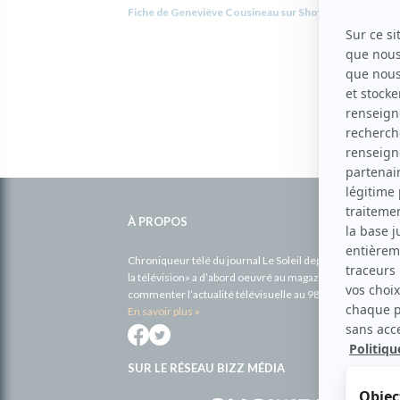
Fiche de Geneviève Cousineau sur Showbizz.net
Informations
complémentaires
À PROPOS
Chroniqueur télé du journal Le Soleil depuis 2001, Richa
la télévision» a d’abord oeuvré au magazine TV Hebdo de 
commenter l’actualité télévisuelle au 98,5.
En savoir plus »
SUR LE RÉSEAU BIZZ MÉDIA