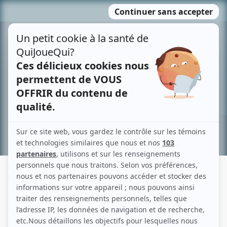
Passer
MENU
au
contenu
Recherche avancée »
MARIE-PIERRE GARIÉPY
Liens
Fiche de Marie-Pierre Gariépy sur Showbizz.net