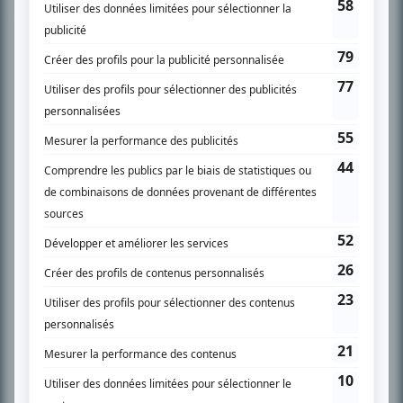
son petit écran. Celui qu’on surnomme parfois «l’encyclopédie de la
télévision» a d’abord oeuvré au magazine TV Hebdo de 1996 à 2001. Sa
spécialité: la télé québécoise. On peut l’entendre régulièrement commenter
l’actualité télévisuelle au 98,5.
En savoir plus »
SUR LE RÉSEAU BIZZ MÉDIA
PLAN DU SITE
Accueil
Liste des oeuvres
Liste des comédiens
Recherche avancée
À propos