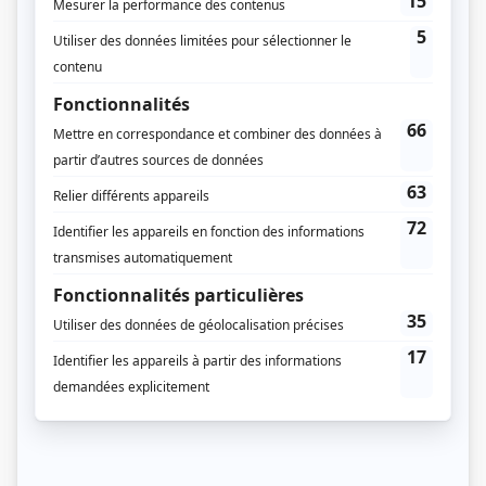
Magalie Lépine-Blondeau (Évelyne Lalonde)
Prix Gémeaux 2018 - Meilleure réalisation série dramatique - Jean-François
Asselin
Distribution
Louis Morissette
(
Philippe Girard
)
Magalie Lépine-Blondeau
(
Évelyne Lalonde
)
Émile Proulx-Cloutier
(
Patrick Lalonde
)
Fabien Cloutier
(
André Dumais
)
Julie Le Breton
(
Marie Denoncourt
)
Linda Sorgini
(
Loulou Simoneau
)
Sandrine Bisson
(
Carina
)
Marilyn Castonguay
(
Noémie
)
Cynthia Wu-Maheux
(
Sandra Keas
)
Florence Longpré
(
Julie
)