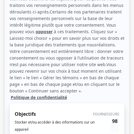
Magalie Lépine-Blondeau et Louis Morissette (Photo: Séries+)
Description sommaire de l'histoire
Et si c’était possible de faire marche arrière dans le temps pour modifier le
cours des événements et changer sa destinée? Et si une deuxième chance
nous était offerte? Et si c’était possible grâce à Plan B… Le jour où Philippe perd
l’amour de sa vie, Evelyne, il découvre une invraisemblable compagnie du
nom de Plan B qui offre la possibilité de revenir dans le passé. Après un