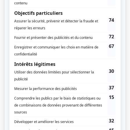
Jacques Drolet
Compagnie de production
KOTV
Diffuseur(s)
Séries+
Dates de diffusion
Du 4 mai 2017 au 8 juin 2017
Durée et heure de diffusion
6 épisodes au total
Saison 1: Diffusée chaque jeudi à 21h00
(60 minutes)
Récompenses
Prix Gémeaux 2018 - Meilleure série dramatique
Prix Gémeaux 2018 - Meilleur premier rôle féminin : série dramatique -