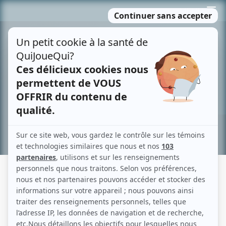
Passer
MENU
au
contenu
Recherche avancée »
PLAN B
Fiche détaillée
Liste des épisodes