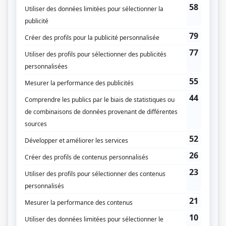
premier essai fructueux, Philippe réalise l’immense pouvoir que lui donne ce
stratagème. Il voudra donc aussi s’en servir au profit de son cabinet d’avocats
qu’il possède avec son associé/ami/beau-frère Patrice et pour remettre son
frère André sur le droit chemin. Mais Philippe réalisera qu’un choix nouveau,
aussi minime soit-il, a des répercussions aussi incontrôlables
qu’insoupçonnées sur sa vie et celle des autres. Plus rien ne sera sans
conséquence. Le jeu en vaut-il la chandelle? Valait-il mieux accepter son
véritable destin?
(Fourni par la production)
Liens
Fiche de
Plan B
sur Showbizz.net
Genre
Série
Réalisation
Jean-François Asselin
Textes
Jean-François Asselin