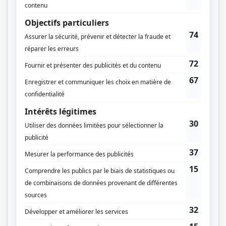
Compagnie de production
Les Productions Guy Cloutier
Réseau Pathonic
TVSM
Diffuseur(s)
TVA
Dates de diffusion
Du 1 septembre 1985 au 21 mai 1988
Durée et heure de diffusion
108 épisodes au total
Saison 1: Diffusée chaque dimanche à 17h30
(30 minutes)
Saison 2: Diffusée chaque dimanche à 17h30
(30 minutes)
Saison 3: Diffusée chaque samedi à 10h00
(30 minutes)
Informations supplémentaires