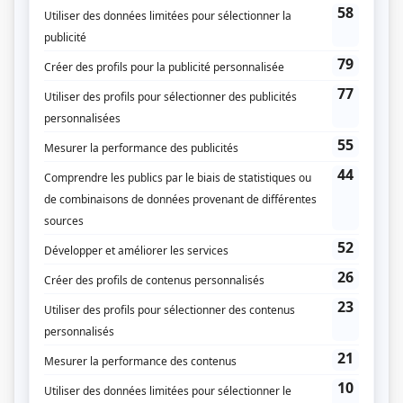
quand on en a besoin. On ne perd jamais une occasion de s'amuser.
(Qui Joue Qui)
Liens
Fiche de
Le village de Nathalie
sur Showbizz.net
Genre
Fiction pour enfants
Réalisation
Pierre Gagnon
Textes
Ève Déziel
Jacques Michel
Musique
Ève Déziel
Jacques Michel