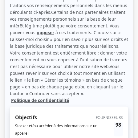
Jacques Leblanc, Louis-Georges Girard, Marie-Thérèse Fortin, Nathalie
Simard, Jacques Girard, Serge Thibodeau et Marco Poulin (Photo: Télé-
Capitale)
Description sommaire de l'histoire
Nathalie habite un village où règnent la bonne humeur et l'imagination. Ses
amis se nomment Caboche, Beding-Bedang, le génie maladroit, Mlle Bric-à-
Brac, dont l'atelier regorge de babioles, la boîte aux lettres Rouge-à-Lèvres,
Monsieur Arrêt-Stop, qui fait régner la loi, le professeur Cric-Crac-Pot, qui
adore les radis aux chocolat, et le superhéros Gros Bon Sens, toujours là