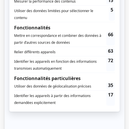
L'émission a été déplacée le samedi à 9h30 dès janvier 1988.
Récompenses
Gala MetroStar 1986 - Émission pour enfant de l'année
Distribution
Nathalie Simard
(
Nathalie
)
Marie-Thérèse Fortin
(
Mlle Bric-à-Brac
)
Jacques Leblanc
(
M. Arrêt-Stop
)
Serge Thibodeau
(
Caboche
)
Louis-Georges Girard
(
Professeur Cric-Crac-Pot
)
Marco Poulin
(
Beding-Bedang
)
Jacques Girard
(
Gros-Bon-Sens
)
Marie Dumais
(
Rouge-à-Lèvres
1985
-
1986
)
Sylvie Dubé
(
Rouge-à-Lèvres
1987
)