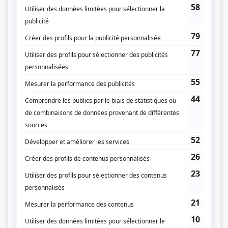
à son travail, fasse palpiter son cœur. Jonathan tente d’ignorer ses sentiments.
Parallèlement, il amorce une quête pour tenter de venir à bout de cette
malédiction avec l’aide de son meilleur ami, Nic, et d’une
collègue, Marianne, adepte de phénomènes inexpliqués. Réussira-t-il à se
débarrasser de l’esprit malveillant? Aimera-t-il de nouveau?
(Fourni par la production)
Liens
Fiche de
La malédiction de Jonathan Plourde
sur Showbizz.net
Genre
Série
Réalisation
Martin Cadotte
Textes
Stéphane Lapointe
Marie-Sissi Labrèche