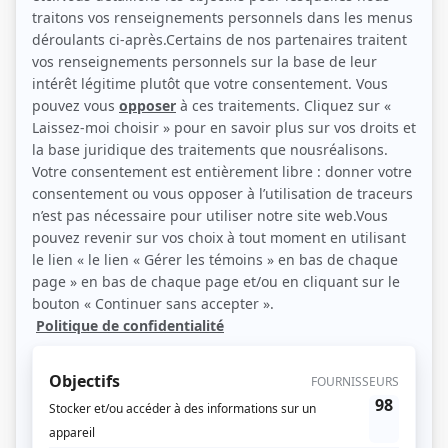
Félix-Antoine Duval, Laetitia Isambert et Simon Lacroix (Photo: Super Écran)
Description sommaire de l'histoire
Chaque fois que Jonathan Plourde tombe en amour, sa conquête meurt
soudainement. Coup sur coup, la mort frappe quatre femmes. Convaincu qu’il
est atteint d’une malédiction, le jeune homme de 23 ans se résout à faire une
croix définitive sur l’amour jusqu’à ce que Jeanne, une nouvelle gestionnaire