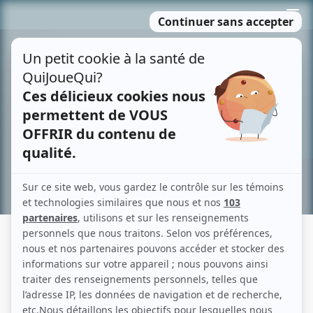
Passer
MENU
au
contenu
Recherche avancée »
LA MALÉDICTION DE JONATHAN
PLOURDE
Fiche détaillée
Liste des épisodes