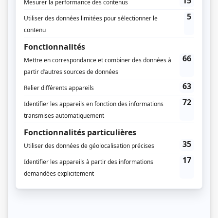
Saison 1: Diffusée chaque lundi à 21h00
(60 minutes)
Informations supplémentaires
L'horaire de diffusion est celui de Super Écran. La diffusion à VRAK est prévue
à l'automne 2019.
Distribution
David Bélizaire
(
Employé de bureau
)
Félix-Antoine Duval
(
Jonathan Plourde
)
Simon Lacroix
(
Nic
)
Kalinka Petrie
(
Jeanne
)
Laetitia Isambert
(
Marianne Grey
)
Sonia Vachon
(
Hélène Plourde
)
Jean-Nicolas Verreault
(
Paul Butler
)
Bruno Verdoni
(
Sergent Drouin
)
Roch Castonguay
(
M. Grey
)