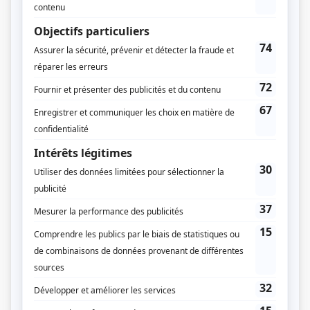
Pierre-Marc Drouin
Philip Rodrigue
Musique
David Burns
Compagnie de production
Avenue Productions
Slalom
Diffuseur(s)
VRAK
Super Écran
Dates de diffusion
Du 12 novembre 2018 au 17 décembre 2018
Durée et heure de diffusion
6 épisodes au total