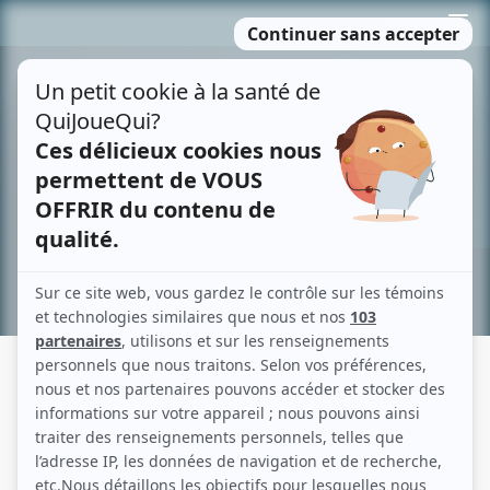
Passer
MENU
au
contenu
Recherche avancée »
RUE KING
Fiche détaillée
Liste des épisodes