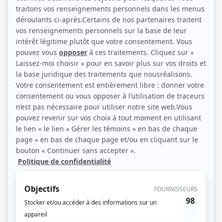
Mehdi Bousaidan, Sophie Cadieux, Pier-Luc Funk et Marie-Ève Morency
(Photo: Club illico)
Description sommaire de l'histoire
Un trio de colocs hétéroclites cohabite dans un loft de Sherbrooke: Pier-Luc,
un étudiant au début de la vingtaine qui vit sa première expérience en
appartement; Marie-Ève, une étudiante passionnée que rien n’arrête; et
Sophie, une quarantenaire en rupture avec sa vie d’adulte, devront apprendre