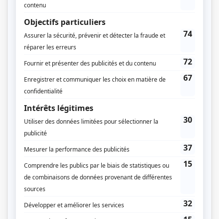
Diffuseur(s)
TVA
Club Illico
Dates de diffusion
Du 16 septembre 2020 au 30 mars 2021
Durée et heure de diffusion
22 épisodes au total
Saison 1: Diffusée chaque mercredi à 21h00
(30 minutes)
Saison 2: Diffusée chaque mardi à 21h30
(30 minutes)
Distribution
Pier-Luc Funk
(
Pier-Luc
)
Marie Eve Morency
(
Marie-Ève
)
Sophie Cadieux
(
Sophie
)