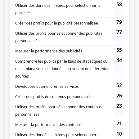
à vivre ensemble.
(Fourni par la production)
Liens
Fiche de
Rue King
sur Showbizz.net
Genre
Comédie
Réalisation
Raphaël Malo
Textes
Alex Veilleux
Justine Philie
Compagnie de production
Groupe Entourage