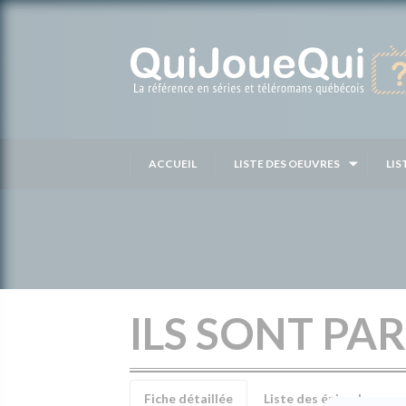
Passer
au
contenu
ACCUEIL
LISTE DES OEUVRES
LIS
ILS SONT PA
Fiche détaillée
Liste des épisodes