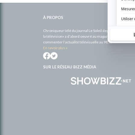
Informations
complémentaires
À PROPOS
Chroniqueur télé du journal Le Soleil depuis 2001, Richa
la télévision» a d’abord oeuvré au magazine TV Hebdo de 
commenter l’actualité télévisuelle au 98,5.
En savoir plus »
SUR LE RÉSEAU BIZZ MÉDIA