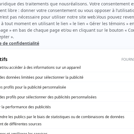
Lysandre Nadeau
(
Lysandre Nadeau
)
Brian Piton
(
Attaché politique
)
Sylvie Laporte
(
Voix mère Béatrice
)
Raphaël Côté
(
Garde du corps
)
Annie Charland
(
Animatrice nouvelles
)
Louis Carrière
(
Policier
)
Bruce Dinsmore
(
Voix premier ministre
)