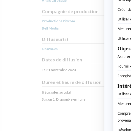
Anaïs Larocque
Compagnie de production
Productions Pixcom
Bell Média
Diffuseur(s)
Noovo.ca
Dates de diffusion
Le 21 novembre 2024
Durée et heure de diffusion
8 épisodes au total
Saison 1: Disponible en ligne