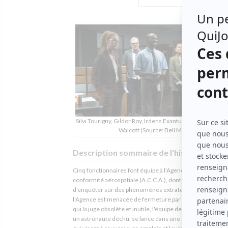
Silvi Tourigny, Gildor Roy, Irdens Exantus, Julianne Côté, 
Walcott (Source: Bell Média)
Description sommaire de l'histoire
Cinq fonctionnaires font équipe à l'Agence canadienne de
conformité aérospatiale (A.C.C.A.), dont le mandat est
d'enquêter sur des phénomènes extraterrestres. Lorsq
l'Agence est menacée de fermeture par un nouveau mini
qui la juge obsolète et inutile, l'équipe de l'A.C.C.A., mené
un astronaute déchu, se lance dans une série de maniga