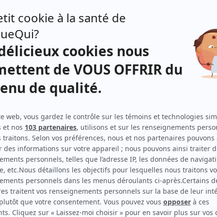
Distribution principale
Gildor Roy
(
Jocelyn Terreault
)
Julianne Côté
(
Béatrice Thomas
)
Stéphane Crête
(
René Ryan
)
Silvi Tourigny
(
Martine McIntyre
)
Karl Walcott
(
Maxime Clark
)
Irdens Exantus
(
Jean Étienne
)
Karl
Catherine Proulx-Lemay
(
Josée Castonguay
)
Distribution secondaire
 la
Gabriel Infante
(
Jorge Acosta
)
ue
stre
Sophie Prégent
(
Agente Dupuis
)
e par
Charles Lafortune
(
Agent Brodeur
)
nces
Claude Bégin
(
Claude Bégin
)