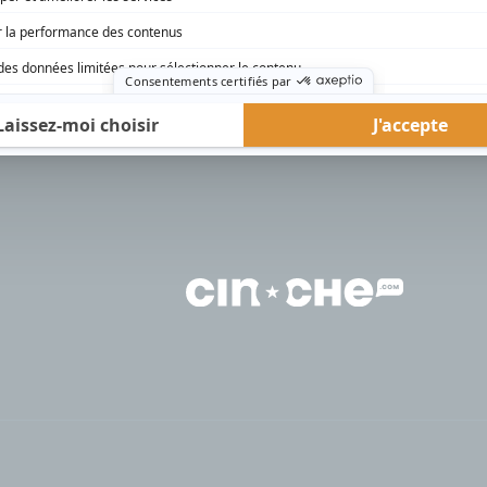
rd Therrien carbure à son petit écran. Celui qu’on surnomme parfois «l’encyclopédie 
1996 à 2001. Sa spécialité: la télé québécoise. On peut l’entendre régulièrement