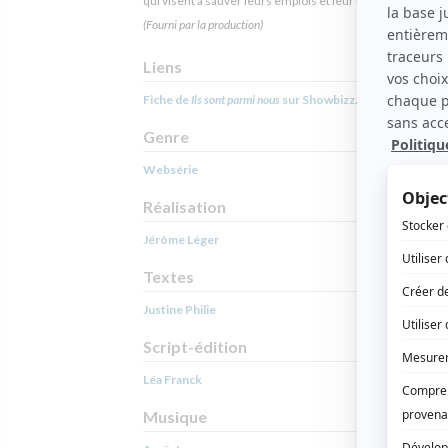
qui visent à sauver leurs emplois et leur fierté.
(Fourni par la production)
Liens
Fiche de
Ils sont parmi nous
sur Showbizz.net
Genre
Websérie
Réalisation
Jérôme Léger
Textes
Justine Philie
Script-édition
Léa Franck
Musique