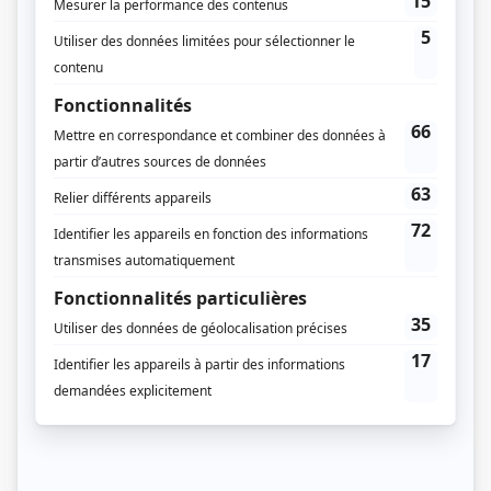
Brigitte Paquette
(
Brigitte Bélanger
)
Isabelle Drainville
(
Sylvie Trudel
)
Mélanie Pilon
(
Marie-Hélène Langlois
)
Noémie Yelle
(
Karine Bélanger Fortin
)
Sandrine Poirier-Allard
(
Jeanne Trudel Fortin
)
Nicolas Canuel
(
François
)
Jean-Michel Anctil
(
Roberto
)
Louise Deschâtelets
(
Louise
)
Macha Grenon
(
Geneviève
)
Eric Bernier
(
Sébastien
)
Antoine Vézina
(
Ghislain
)
Elyzabeth Walling
(
Josée
)
Luc Morissette
(
Jean-Pierre Archambault
)
Stéphanie Allaire
(
Katia
)
Mélissa Dion Des Landes
(
Jacqueline
)
Marie-Chantal Renaud
(
Kathleen
)
Micheline Poitras
(
Soeur Claudette
)