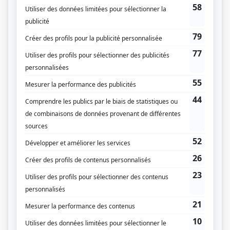
Liens
Fiche de
Les ex
sur Showbizz.net
Genre
Série
Réalisation
Frédérik D'Amours
Textes
Sylvain Charbonneau
Musique
Dazmo
Compagnie de production
Productions Sovimage