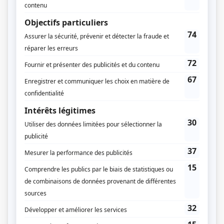
Diffuseur(s)
TVA
Séries+
Dates de diffusion
Du 5 mars 2005 au 14 mai 2005
Durée et heure de diffusion
12 épisodes au total
Saison 1: Diffusée chaque samedi à 21h00
(30 minutes)
Informations supplémentaires
La série a été diffusée en primeur à Séries+ avant d'être rediffusée à TVA.
Distribution
Patrick Labbé
(
Alex Fortin
)