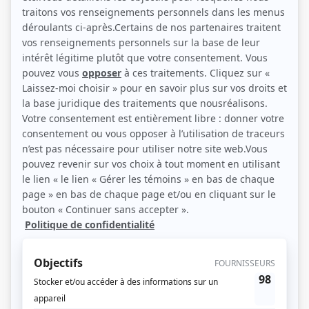
Brigitte Paquette, Patrick Labbé et Isabelle Drainville (Photo: Séries+)
Description sommaire de l'histoire
Alex est un sympathique propriétaire de restaurant branché du Plateau Mont-
Royal. Il s'entend à merveille avec ses ex, Sylvie et Brigitte, qui ont toutes deux
un enfant de lui, des adolescentes de 12 et 17 ans. Pour Alex, la vie est simple.
En fait, la vita est bella ! Jusqu'au jour où Marie-Hélène débute un stage au
restaurant. Alex en tombe éperdument amoureux. Comment trouver une
place pour l'amour naissant quand l'entourage d'Alex est déjà rempli de
femmes qui vont et qui viennent? Marie-Hélène s'adaptera-t-elle à cette
relation atypique?
(Fourni par la production)