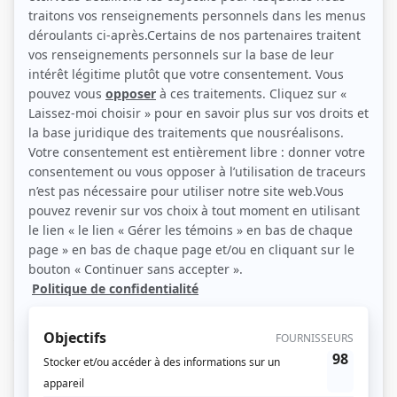
Nicolas Pinson et Marilyn Castonguay (Photo: Bell Média)
Description sommaire de l'histoire
Aimé du public, Chuck a l’air d’un vrai bon gars. Lorsqu’il se retrouve à la une
de tous les journaux et magazines à potins après un scandale qui l’implique,
tout le Québec est sous le choc, mais pour ses proches, cet incident est la
goutte qui fait déborder le vase. Sa réputation est détruite et il part en retraite
dans une maison de rétablissement pour personnes souffrant de différentes
sortes de dépendances dans le but de persuader sa conjointe, son agente et