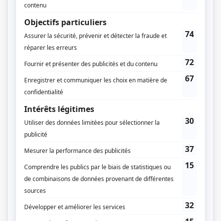
Sarianne Cormier
Mathieu Cyr
Production exécutive
Lou Bélanger
Marième Ndiaye
Rafael Perez
Pablo Salzman
André Barro
Musique
Olivier Langevin
Compagnie de production
St-Laurent TV
Connect3
Cineflix Media
Diffuseur(s)