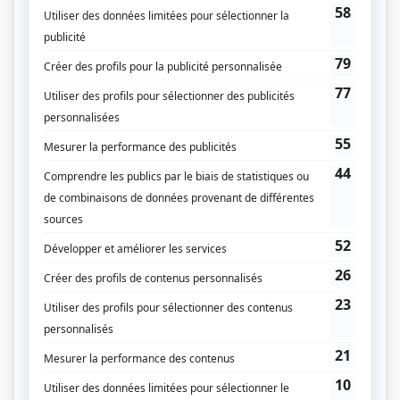
son public de sa (relative) bonne volonté. Le hic : Chuck ne pense pas vraiment
qu’il a besoin d’aide… Il répète à qui veut l’entendre
qu’il est juste un gars de
party
! D'après une idée originale de Nicolas Pinson et Émilie Lemay-Perreault.
(Fourni par la production)
Liens
Fiche de
Bon matin Chuck (ou l'art de réduire les méfaits)
sur Showbizz.net
Genre
Série
Réalisation
Jean-François Rivard
Mathieu Cyr
Textes
Jean-François Rivard
Patrick Dupuis
Émilie Lemay-Perreault