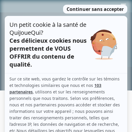
Passer
MENU
au
contenu
Recherche avancée »
BON MATIN CHUCK (OU L'ART DE
RÉDUIRE LES MÉFAITS)
Fiche détaillée
Liste des épisodes