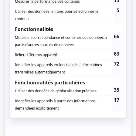
Noovo
Crave
Dates de diffusion
Début le 24 mai 2023
Durée et heure de diffusion
10 épisodes au total
Saison 1: Du 11 septembre 2024 au 13 novembre 2024 (chaque mercredi,
21h00) (60 minutes)
Distribution principale
Nicolas Pinson
(
Charles «Chuck» Bélanger
)
Chantal Fontaine
(
Marie Chagnon
)
Sylvain Marcel
(
Lionel Lepage
)
Bernard Fortin
(
Gilles Lévesque
)