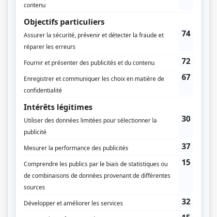
Le 26 mars 1978
Durée et heure de diffusion
1 épisode au total
Saison 1: Diffusée le dimanche à 20h30
(120 minutes)
Distribution
Paul Guèvremont
(
Maxime Morency
)
Jean-Pierre Masson
(
Rôle inconnu
)
Marthe Nadeau
(
Rôle inconnu
)
Rolland Bédard
(
Rôle inconnu
)
Raymond Royer
(
Rôle inconnu
)
Juliette Huot
(
Rôle inconnu
)
J. Léo Gagnon
(
Rôle inconnu
)
Estelle Lavigne
(
Rôle inconnu
)