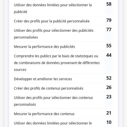
Liens
Fiche de
In terra aliena
sur Showbizz.net
Genre
Téléthéâtre ou dramatique
Réalisation
Jean-Paul Fugère
Textes
Victor-Lévy Beaulieu
Compagnie de production
Société Radio-Canada
Diffuseur(s)
Radio-Canada
Dates de diffusion