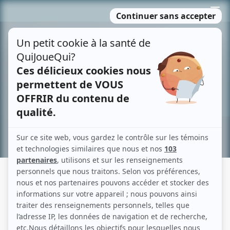
Passer
MENU
au
contenu
Recherche avancée »
IN TERRA ALIENA