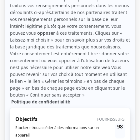
Muriel Dutil et Paul Guèvremont (Photo: Radio-Canada/André LeCoz)
Description sommaire de l'histoire
Maxime Morency, un vieux et digne paysan, dont les enfants sont tous partis
vivre en ville, accepte mal de ne plus pouvoir travailler sa terre. Il s'exile à
Montréal où il refuse de voir sa famille et se plonge dans la solitude. Maxime
paye d'avance 30 années de taxes afin que sa terre, après sa mort, en
devenant broussailles, meure à son tour.
(Source: Ici Radio-Canada)