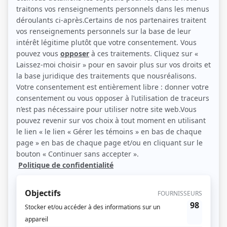
Gilles Renaud et Michel Poirier (Photo: Radio-Canada)
Description sommaire de l'histoire
La vie d'un couple formé de Mathieu et Jean-Marc, qui se trouvent tous deux à
un tournant de leur vie. Mathieu, dans la trentaine, néglige un rôle qu'il joue à
la télévision depuis quelques années pour faire ses débuts au théâtre dans
une pièce d'un nouvel auteur. Il découvrira les affres de la création théâtrale
parfois avec humour, parfois avec douleur. Jean-Marc arrive à la fin de la
quarantaine. Il enseigne depuis plus de 20 ans et il en a assez. La situation
délicate dans laquelle les deux se trouveront pourrait leur être fatale, surtout
que Jean-Marc aura à lutter contre le démon du midi malgré son grand amour