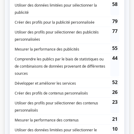
pour Mathieu et son fils Sébastien, que Mathieu tente d'élever du mieux qu'il
peut, même s'il n'a pas beaucoup de talent pour la paternité.
(Source: Radio-Canada)
Liens
Fiche de
Le coeur découvert
sur Showbizz.net
Genre
Téléroman
Réalisation
Gilbert Lepage
Textes
Michel Tremblay
Compagnie de production
Communications Claude Héroux International
Diffuseur(s)