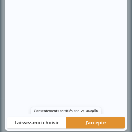
PLAN DU SITE
Accueil
Liste des oeuvres
Liste des comédiens
Recherche avancée
À propos
Nous contacter
Termes et conditions
Politique de confidentialité
Gestion du consentement
© BIZZ Média