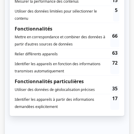
Muriel Dutil
(
Johanne
)
Marie Tifo
(
Laurette
)
Louise Latraverse
(
Marguerite
)
Danièle Lorain
(
Mélène
)
Catherine Bégin
(
Noëlla St-Amant
)
Sylvain Bélanger
(
Philippe
)
Micheline Lanctôt
(
Rose
)
Donald Pilon
(
Émile
)
Maxim Gaudette
(
Charlot
)
Adrien Lacroix
(
Pierrot
)
Charles-André Bourassa
(
Sébastien
)
Monique Gosselin
(
Chantale
)
Denis Roy
(
Luc
)
Paul Hébert
(
Albert
)
Sophie Faucher
(
Josette
)
Serge Mandeville
(
Jean-Guy
)