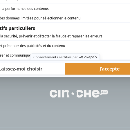
rd Therrien carbure à son petit écran. Celui qu’on surnomme parfois «l’encyclopédie 
1996 à 2001. Sa spécialité: la télé québécoise. On peut l’entendre régulièrement