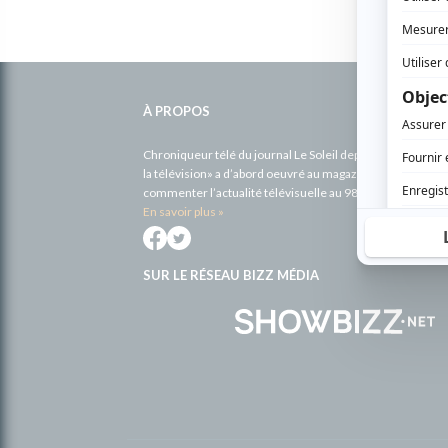
Informations
complémentaires
À PROPOS
Chroniqueur télé du journal Le Soleil depuis 2001, Richa
la télévision» a d’abord oeuvré au magazine TV Hebdo de 
commenter l’actualité télévisuelle au 98,5.
En savoir plus »
SUR LE RÉSEAU BIZZ MÉDIA