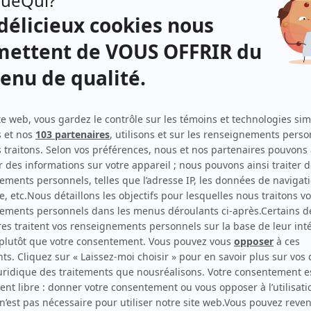
s.
Pierre Boucher
(
Philippe Floche
)
t Jean
Benoît Girard
(
Jean Rivière
)
x,
Colette Devlin
(
Vicki
)
Jean-Claude Deret
(
Achille
)
Lucie de Vienne
(
La marquise
)
Henri Norbert
(
Olivier
)
ois,
bec)
Gaétane Laniel
(
Maria
)
Margot Campbell
(
Adélaïde
)
Robert Desroches
(
Un policier
)
Henri Deyglun
(
Le garagiste
)
Denise Proulx
(
Une dame
)
Jean Rafa
(
Un voyageur de commerce
)
Phyllis Carter
(
Rôle inconnu
)
Gaston Dauriac
(
Rôle inconnu
)
Pascal Rollin
(
Rôle inconnu
)
Claudine Thibaudeau
(
Rôle inconnu
)