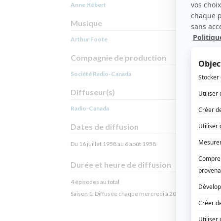
Anne Hébert
Musique
Arthur Foote
Compagnie de production
Société Radio-Canada
Diffuseur(s)
Radio-Canada
Dates de diffusion
Du 16 juillet 1958 au 6 août 1958
Durée et heure de diffusion
4 épisodes au total
Saison 1: Diffusée chaque mercredi à 20h30
(30 minutes