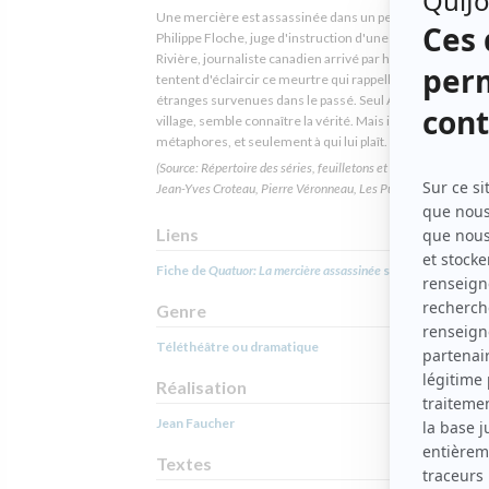
Une mercière est assassinée dans un petit village françai
Philippe Floche, juge d'instruction d'une folle ambition, e
Rivière, journaliste canadien arrivé par hasard sur les lieu
tentent d'éclaircir ce meurtre qui rappelle maintes morts
étranges survenues dans le passé. Seul Achille, le fou du
village, semble connaître la vérité. Mais il ne parle que par
métaphores, et seulement à qui lui plaît.
(Source: Répertoire des séries, feuilletons et téléromans québéc
Jean-Yves Croteau, Pierre Véronneau, Les Publications du Qué
Liens
Fiche de
Quatuor: La mercière assassinée
sur Showbizz.net
Genre
Téléthéâtre ou dramatique
Réalisation
Jean Faucher
Textes