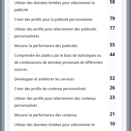
l’actualité télévisuelle au 98,5.
En savoir plus »
SUR LE RÉSEAU BIZZ MÉDIA
PLAN DU SITE
Accueil
Liste des oeuvres
Liste des comédiens
Recherche avancée
À propos
Nous contacter
Termes et conditions