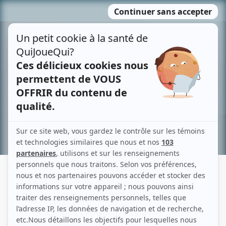
Passer
MENU
au
contenu
Recherche avancée »
JEAN CHICOINE
Liens
Fiche de Jean Chicoine sur Showbizz.net