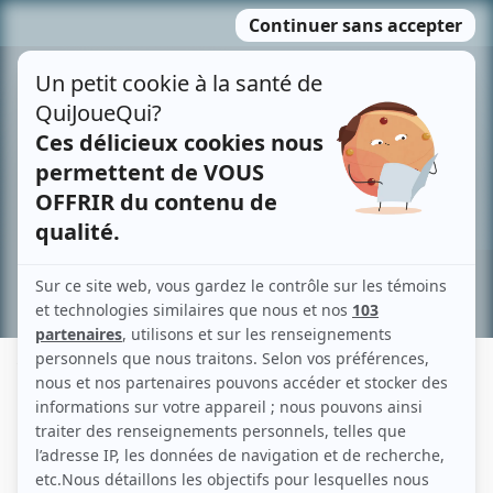
Passer
MENU
au
contenu
Recherche avancée »
YVONNE MOISAN
Liens
Fiche de Yvonne Moisan sur Showbizz.net