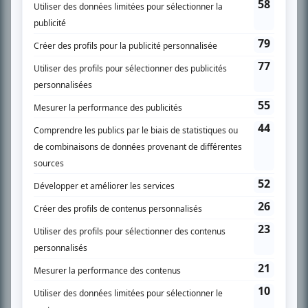
l’actualité télévisuelle au 98,5.
En savoir plus »
SUR LE RÉSEAU BIZZ MÉDIA
PLAN DU SITE
Accueil
Liste des oeuvres
Liste des comédiens
Recherche avancée
À propos
Nous contacter
Termes et conditions