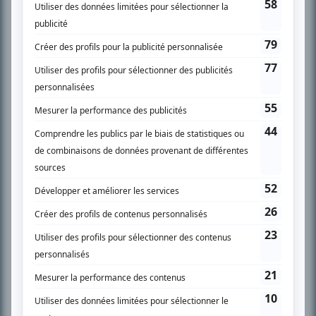
spécialité: la télé québécoise. On peut l’entendre régulièrement commenter
l’actualité télévisuelle au 98,5.
En savoir plus »
SUR LE RÉSEAU BIZZ MÉDIA
PLAN DU SITE
Accueil
Liste des oeuvres
Liste des comédiens
Recherche avancée
À propos
Nous contacter