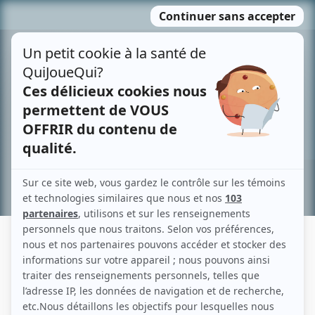
Passer
MENU
au
contenu
Recherche avancée »
NORMAND NICOL
Liens
Fiche de Normand Nicol sur Showbizz.net