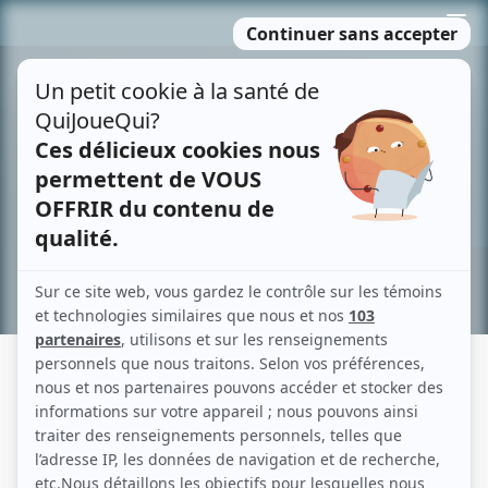
Passer
MENU
au
contenu
Recherche avancée »
FÉE ÉRIC