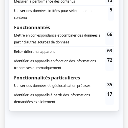
Distribution principale
Émile Schneider
(
Fée Éric
2012
)
Pierre Luc Houde
(
Fée Éric
2012
)
Didier Lucien
(
Fée Éric
2013
)
Distribution secondaire
Gabrielle Fontaine
(
Béatrice Béliveau
)
Lou-Pascal Tremblay
(
Steeve Frenette
)
Benjamin Chouinard
(
Guylain-Guy Guay
)
Audrey Guériguian
(
Vanessa Pelletier-Brodeur
)
Marie-Philippe Généreux
(
Élisabeth Frenette
)
Éric Salvail
(
Éric Salvail
)
Nathalie Cavezzali
(
Mère de Steeve
)
Nico Gagnon
(
M. Béliveau
)