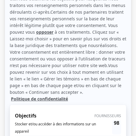
Pierre-Luc Houde (Photo: VRAK)
Description sommaire de l'histoire
À 929 ans, le «jeune» Fée Éric décide qu'il en a assez du monde des fées et
veut maintenant vivre sur Terre. Mais pour y arriver, il doit absolument
«marrainer» un humain. Il jette son dévolu sur Béatrice Béliveau, 15 ans, une
fille dynamique et pleine de leadership! Béatrice, elle, ne se doute pas que sa
vie s'apprête à changer du tout au tout. En plus de devoir vivre avec son
nouveau fée un peu maladroit, elle quitte la campagne pour la ville et habite
désormais chez Steeve, son meilleur ami. C'est là qu'elle pourra enfin, avec