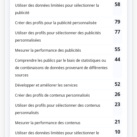
l'aide de ses amis et de la magie pas toujours bien maîtrisée d'Éric, réaliser un
super projet : redémarrer un vieux cinéma abandonné!
(Fourni par la production)
Liens
Fiche de
Fée Éric
sur Showbizz.net
Genre
Comédie
Réalisation
Martine Boyer
Textes
Pierre-Yves Bernard
Émilie Gauvin
Catherine Paré
François-Étienne Paré
Yann Tanguay