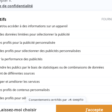
Autres contributions
L'hermine
Auteur
rd Therrien carbure à son petit écran. Celui qu’on surnomme parfois «l’encyclopédie 
1996 à 2001. Sa spécialité: la télé québécoise. On peut l’entendre régulièrement