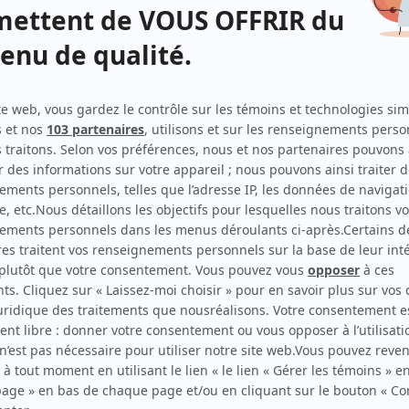
Mr. Blake
(
William Blake
)
Suivez cet homme
(
Robert Boyer
)
Au-dessus de tout
(
Fernand Gervais
)
Histoires extraordinaires: Le Horla
(
Rôle inconnu
)
Quatuor: La tenue de soirée est de rigueur
(
Alain
)
La pension Velder
(
Alexis Velder
)
La lanterne magique
(
Rôle inconnu
)
Quatuor: Élise Velder
(
Alexis Velder
)
Le téléthéâtre: La puissance et la gloire
(
Le métis
)
Pinocchio
(
Rôle inconnu
)
Quatuor: Le fils du bedeau
(
Roméo Thérien
)
Anne-Marie
(
La voix
)
14, rue de Galais
(
Louis Delisle
)
Malborough s'en va-t-en guerre
(
Howard
)
L'hermine
(
Frantz
)
La lettre
(
Rôle inconnu
)