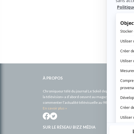
Informations
complémentaires
À PROPOS
Chroniqueur télé du journal Le Soleil depuis 2001, Richa
la télévision» a d’abord oeuvré au magazine TV Hebdo de 
commenter l’actualité télévisuelle au 98,5.
En savoir plus »
SUR LE RÉSEAU BIZZ MÉDIA