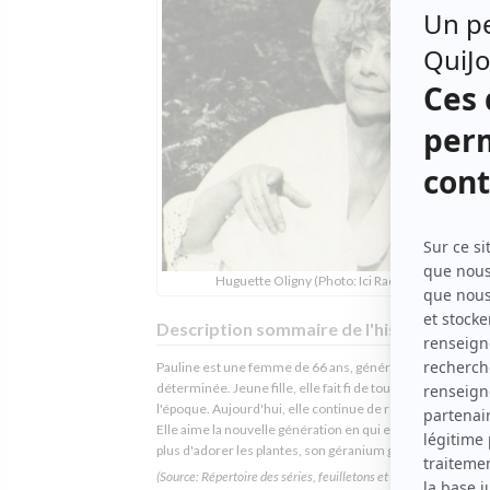
Huguette Oligny (Photo: Ici Radio-Canada)
Description sommaire de l'histoire
Pauline est une femme de 66 ans, généreuse, naturelle e
déterminée. Jeune fille, elle fait fi de tous les tabous de
l'époque. Aujourd'hui, elle continue de relever tous les dé
Elle aime la nouvelle génération en qui elle se reconnaît, 
plus d'adorer les plantes, son géranium géant surtout.
(Source: Répertoire des séries, feuilletons et téléromans québéc