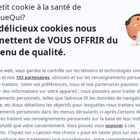
Huguette Oligny
(
Pauline à 66 ans
)
Marie-Lou Dion
(
Pauline à 20 ans
)
Olivette Thibault
(
Claire
)
Léo Ilial
(
Pierre-Étienne
)
Louise Lambert
(
Dominique
)
Marc Messier
(
Antoine
)
Michel Côté
(
Luc
)
Guy Thauvette
(
Julien
)
Jean-Marie Lemieux
(
Wilfrid
)
Hubert Noël
(
François
)
Guy Provost
(
Alfred
)
Gisèle Trépanier
(
Corinne
)
Roger Garceau
(
Jules
)
t
Louise Bombardier
(
Une religieuse
)
fis.
Denise Clairoux
(
Une religieuse
)
en
Claude Gasse
(
Une religieuse
)
Carmen de Pontbriand
(
Une religieuse
)
ois,