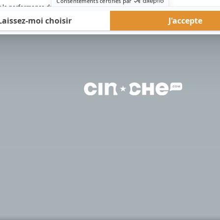
rd Therrien carbure à son petit écran. Celui qu’on surnomme parfois «l’encyclopédie 
1996 à 2001. Sa spécialité: la télé québécoise. On peut l’entendre régulièrement