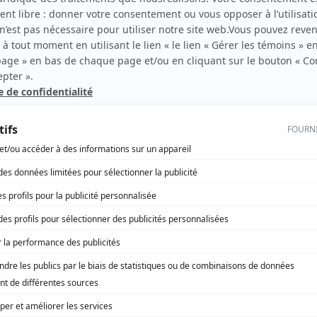
bec)
Michel Mondy
(
Le marchand
)
Yves É. Arnau
(
Le policier
)