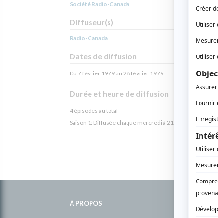
Société Radio-Canada
Diffuseur(s)
Radio-Canada
Dates de diffusion
Du 7 février 1979 au 28 février 1979
Durée et heure de diffusion
4 épisodes au total
Saison 1: Diffusée chaque mercredi à 21h30
(30 minutes
Informations
complémentaires
À PROPOS