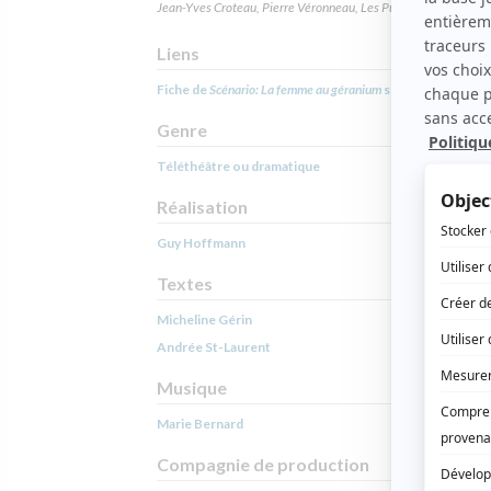
Jean-Yves Croteau, Pierre Véronneau, Les Publications du Qué
Liens
Fiche de
Scénario: La femme au géranium
sur Showbizz.net
Genre
Téléthéâtre ou dramatique
Réalisation
Guy Hoffmann
Textes
Micheline Gérin
Andrée St-Laurent
Musique
Marie Bernard
Compagnie de production