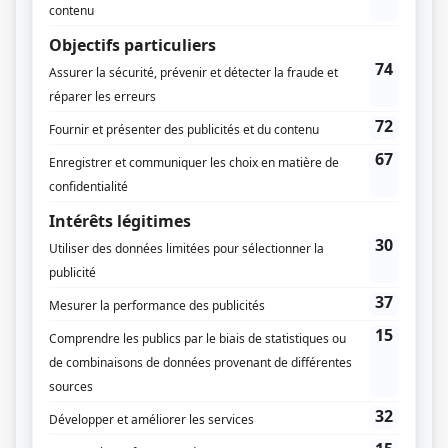
Anne-Hélène Prévost
Diffuseur(s)
ICI TOU.TV Extra
Dates de diffusion
Début le 25 mars 2026
Durée et heure de diffusion
8 épisodes au total
Disponible en ligne
Saison 1: Disponible en ligne
Distribution
Arielle Mailloux
(
Alizée
)
Cindy Charles
(
Esther
)