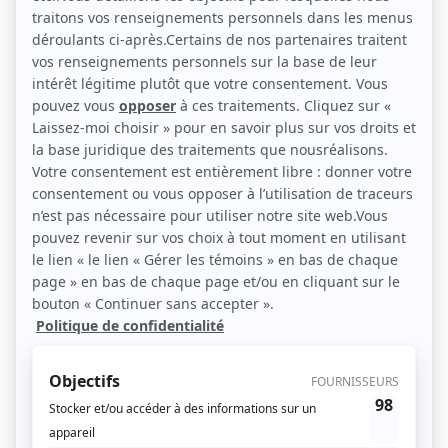
Arielle Mailloux, Cindy Charles, Kipola Wakilongo (Source: Radio-Canada)
Description sommaire de l'histoire
Les amitiés féminines, les conflits identitaires, les désirs parfois
contradictoires et le besoin viscéral d'exister sans compromis sont au cœur
de cette série. Alizée est une jeune journaliste métisse d’origine haïtienne et
québécoise, en pleine crise identitaire. Esther est une actrice ambitieuse,
perfectionniste et charismatique qui cherche à percer dans un milieu où les
rôles pour les femmes noires sont encore rares. Jenny, quant à elle, travaille
comme agente administrative dans un CHSLD à Montréal, mais rêve
d’organiser des événements communautaires pour les personnes racisées.