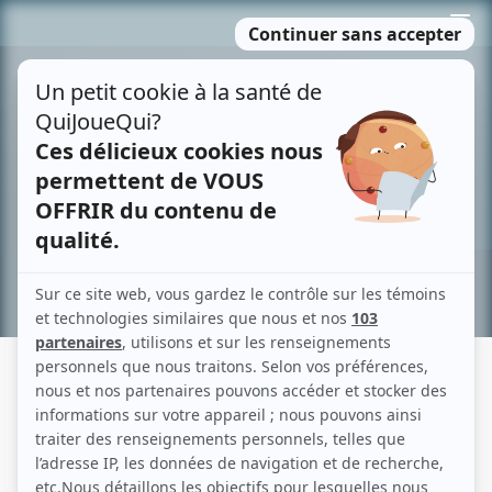
Passer
MENU
au
contenu
Recherche avancée »
GRIMELLE
Fiche détaillée
Liste des épisodes