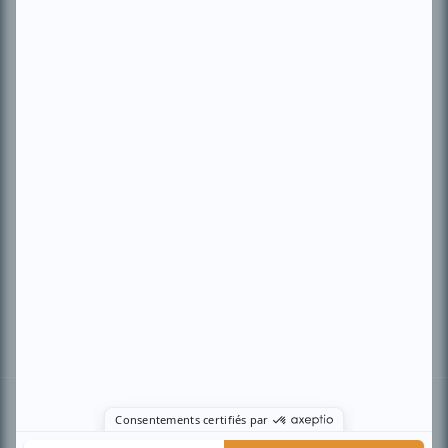
PLAN DU SITE
Accueil
Liste des oeuvres
Liste des comédiens
Recherche avancée
À propos
Nous contacter
Termes et conditions
Politique de confidentialité
Gestion du consentement