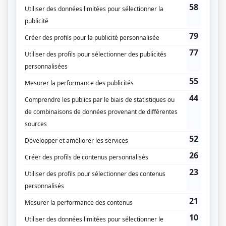
(Fourni par la production)
Liens
Fiche de
Grimelle
sur Showbizz.net
Genre
Websérie
Réalisation
Marilyn Cooke
Production
Anaëlle Béglet
Textes
Simone Béatrice Gravel
Script-édition