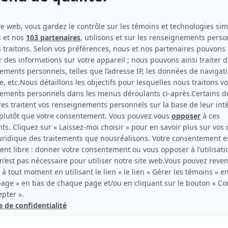
Trick or Treat
(
Infirmière
)
Autres contributions
Trick or Treat
Producteur délégué
rd Therrien carbure à son petit écran. Celui qu’on surnomme parfois «l’encyclopédie 
1996 à 2001. Sa spécialité: la télé québécoise. On peut l’entendre régulièrement