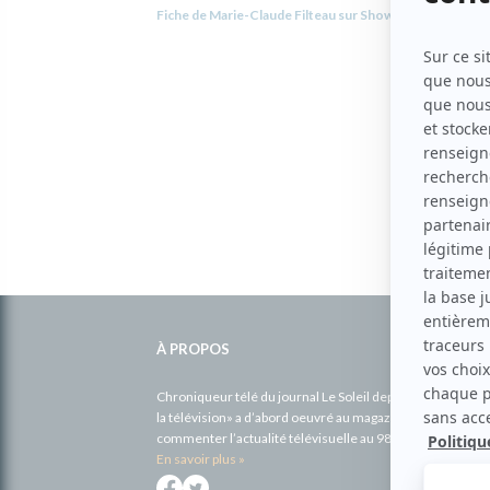
Fiche de Marie-Claude Filteau sur Showbizz.net
Informations
complémentaires
À PROPOS
Chroniqueur télé du journal Le Soleil depuis 2001, Richa
la télévision» a d’abord oeuvré au magazine TV Hebdo de 
commenter l’actualité télévisuelle au 98,5.
En savoir plus »