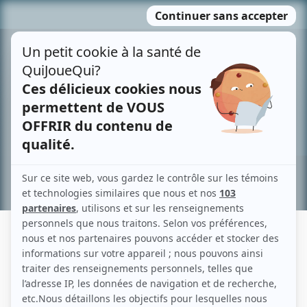
Passer
MENU
au
contenu
Recherche avancée »
FRÉDÉRIQUE LORAIN
Liens
Fiche de Frédérique Lorain sur Showbizz.net