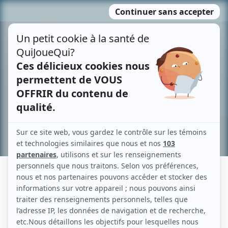
Passer
MENU
au
contenu
Recherche avancée »
GAÉTAN GIRARD
Liens
Fiche de Gaétan Girard sur Showbizz.net