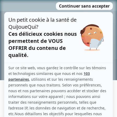
Passer
MENU
au
contenu
Recherche avancée »
ROGER FLORENT
Liens
Fiche de Roger Florent sur Showbizz.net