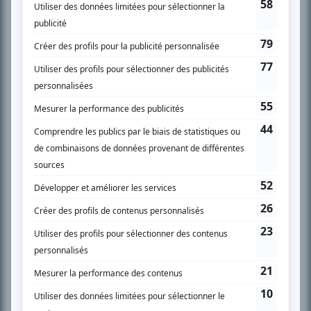
l’actualité télévisuelle au 98,5.
En savoir plus »
SUR LE RÉSEAU BIZZ MÉDIA
PLAN DU SITE
Accueil
Liste des oeuvres
Liste des comédiens
Recherche avancée
À propos
Nous contacter
Termes et conditions