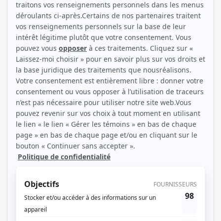
(Photo: Emmanuelle Girard)
Liens
Fiche de Pierre Benoit sur Showbizz.net
Personnages
L'odyssée
(
Muse, musicien
)