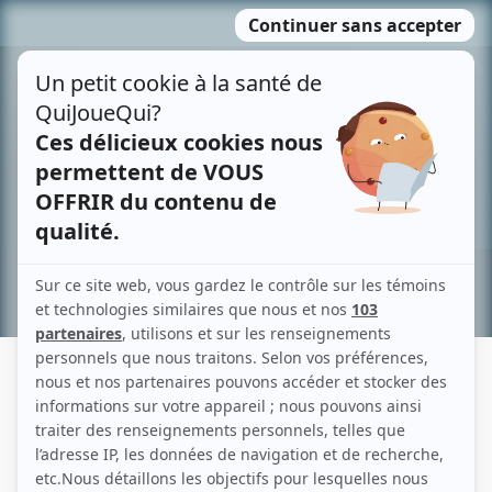
Passer
MENU
au
contenu
Recherche avancée »
PIERRE BENOIT