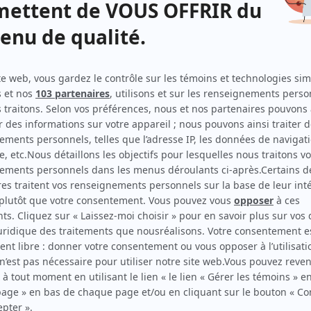
La petite vie (2023)
Réalisateur
UN
Réalisateur
Casse-croûte chez Albert
Réalisateur
L'odyssée
Réalisateur
La petite vie
Réalisateur
al
al