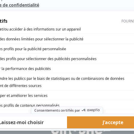
al
rd Therrien carbure à son petit écran. Celui qu’on surnomme parfois «l’encyclopédie 
1996 à 2001. Sa spécialité: la télé québécoise. On peut l’entendre régulièrement