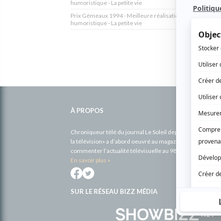
humoristique - La petite vie
Prix Gémeaux 1994 - Meilleure réalisation série ou spéci
humoristique - La petite vie
Informations
complémentaires
À PROPOS
Chroniqueur télé du journal Le Soleil depuis 2001, Richa
la télévision» a d’abord oeuvré au magazine TV Hebdo de 
commenter l’actualité télévisuelle au 98,5.
En savoir plus »
SUR LE RÉSEAU BIZZ MÉDIA