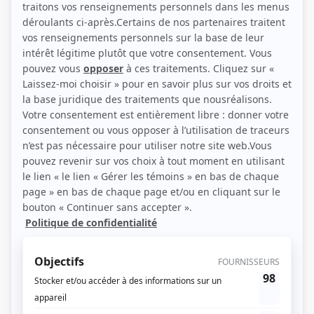
(Source: Eric Myre)
Liens
Fiche de Justin Laramée sur Showbizz.net
Personnages
Doute raisonnable
(
Marc-Antoine Drapeau
)
Hubert & Fanny
(
Steve
)
Feux
(
Acteur
)
Marche à l'ombre
(
Crâne rasé
)
Les Bobos
(
Professeur de yoga
2013
)