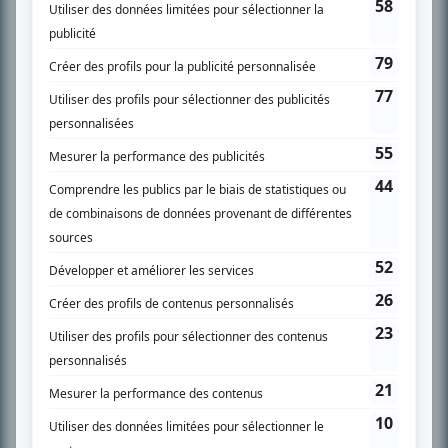
À PROPOS
Chroniqueur télé du journal Le Soleil depuis 2001, Richard Therrien carbure à
son petit écran. Celui qu’on surnomme parfois «l’encyclopédie de la
télévision» a d’abord oeuvré au magazine TV Hebdo de 1996 à 2001. Sa
spécialité: la télé québécoise. On peut l’entendre régulièrement commenter
l’actualité télévisuelle au 98,5.
En savoir plus »
SUR LE RÉSEAU BIZZ MÉDIA
PLAN DU SITE
Accueil
Liste des oeuvres
Liste des comédiens