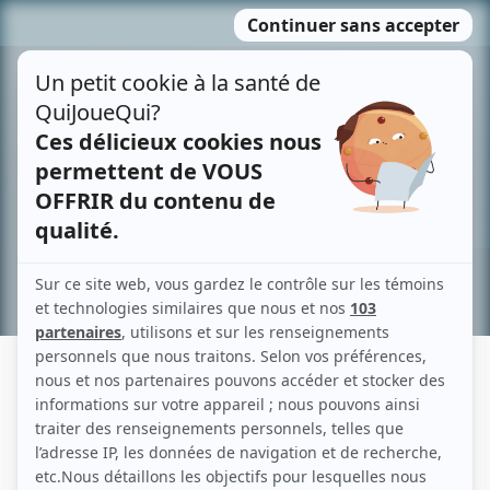
Passer
MENU
au
contenu
Recherche avancée »
PIERRE AUGER
Liens
Fiche de Pierre Auger sur Showbizz.net