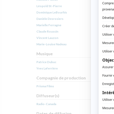
Léopold St-Pierre
Dominique LeBourhis
Danièle Desrosiers
Marielle Ferragne
Claude Roussin
Vincent Lauzon
Marie-Louise Nadeau
Musique
Patrice Dubuc
Yves Laferrière
Compagnie de production
Prisma Films
Diffuseur(s)
Radio-Canada
Dates de diffusion