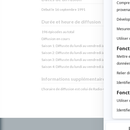
Début le 16 septembre 1991
Durée et heure de diffusion
196 épisodes au total
Diffusion en cours
Saison 1: Diffusée du lundi au vendredi à 10h15
(15 minut
Saison 2: Diffusée du lundi au vendredi à 10h00
(15 minut
Saison 3: Diffusée du lundi au vendredi à 10h00
(15 minut
Saison 4: Diffusée du lundi au vendredi à 08h30
(15 minut
Informations supplémentaires
L'horaire de diffusion est celui de Radio-Canada.
Informations
complémentaires