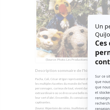
(Source: Photo: Les Productions Megafun Inc.)
Description sommaire de l'histoire
Pacha, Cali, César et Igor représentent chacun à leur man
les multiples facettes du monde de l'enfance. Ces jeunes
personnages, curieux de tout, vivent dans un jardin
extraordinaire où se dresse une belle maison abandonné
leur sert d'abri. Ensemble, ils connaissent des aventures
captivantes.
(Source: Répertoire des séries, feuilletons et téléromans québéc