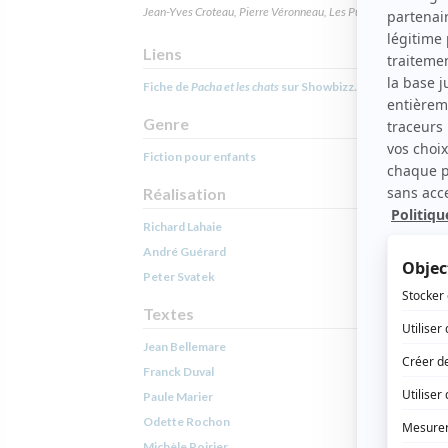
Jean-Yves Croteau, Pierre Véronneau, Les Publications du Qué
Liens
Fiche de
Pacha et les chats
sur Showbizz.net
Genre
Fiction pour enfants
Réalisation
Richard Lahaie
André Guérard
Peter Svatek
Textes
Jean Bellemare
Franck Duval
Paule Marier
Odette Rochon
Michèle Poirier