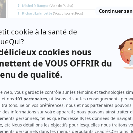
Michel P. Ranger
(
Voix de Pacha
)
Richard Lalancette
(
Voix d'Igor et Pico
)
André Meunier
(
Voix de César
)
Johanne Rodrigue
(
Voix de Cali
)
Louise-Anouk Ouellet
(
Voix de Rosie
)
ière,
e qui
ois,