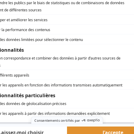
es)
es)
es)
es)