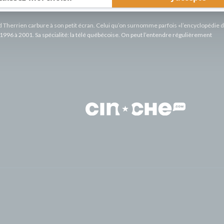
rd Therrien carbure à son petit écran. Celui qu’on surnomme parfois «l’encyclopédie 
1996 à 2001. Sa spécialité: la télé québécoise. On peut l’entendre régulièrement