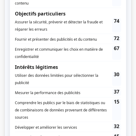
Canal+
BIBO T.V. Munich
TV-60 Munich
R.T.S.R. Genève
R.T.L. Luxembourg
R.A.I. TV1 Rome
K.R.O. Hilversum
Fonds de Soutien A.V.
France Media International
Diffuseur(s)
Radio-Canada
Dates de diffusion
Du 18 mars 1989 au 3 juin 1989
Durée et heure de diffusion
12 épisodes au total