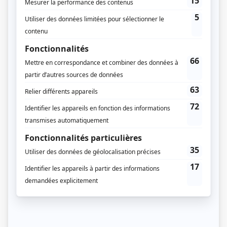
Saison 1: Du 18 mars 1989 au 3 juin 1989 (chaque samedi, 10h30) (30
minutes)
Distribution principale
Daniel Ceccaldi
(
Baron Griffard
)
Matt Birman
(
Henri Faucillon
)
Mel Martin
(
Lady Ann
)
Mathieu Carrière
(
Richter
)
Distribution secondaire
Fernand Guiot
(
Lorrain
)
David Hughes
(
Père Anselme
)
Beate Kopp
(
Suzon
)
Peter MacNeill
(
Capitaine Laforge
)