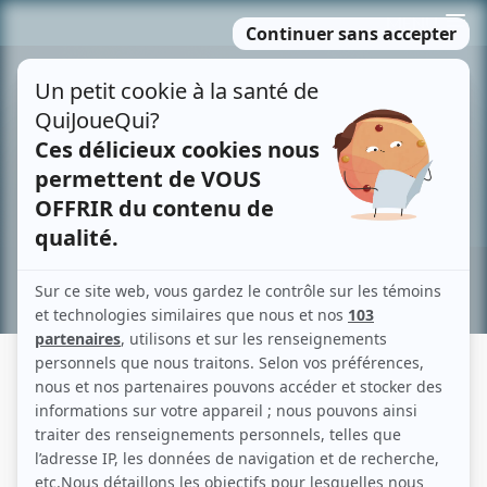
Passer
MENU
au
contenu
Recherche avancée »
FRONTIÈRE
Description sommaire de l'histoire
Un aristocrate déchu, une lady anglaise, accusée à tort du meurtre de son
mari, et un jeune Français qui a grandi parmi les Iroquois, sont impliqués dans