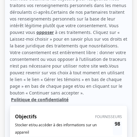
une affaire d'espionnage en Nouvelle-France, au plus fort de la guerre
opposant la France et l'Angleterre du Nouveau Monde. D'après l'oeuvre de
Pierre Nivollet et Jean-Claude Camredon.
(Télé-Soleil)
Liens
Fiche de
Frontière
sur Showbizz.net
Genre
Série
Réalisation
Pierre Lary
Victor Vicas
Allan Kroeker
Textes
Didier Decoin
Production exécutive