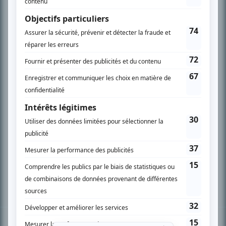
PLAN DU SITE
Accueil
Liste des oeuvres
Liste des comédiens
Recherche avancée
À propos
Nous contacter
Termes et conditions
Politique de confidentialité
Gestion du consentement