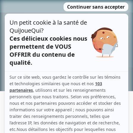
Passer
MENU
au
contenu
Recherche avancée »
DANIEL BERTOLINO
Liens
Fiche de Daniel Bertolino sur Showbizz.net