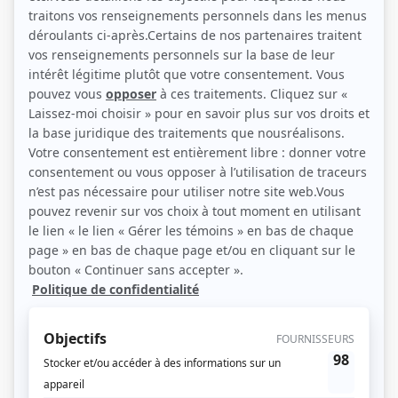
Liens
Fiche de
Sauver une vie
sur Showbizz.net
Genre
Téléthéâtre ou dramatique
Réalisation
Jean Lepage
Production
Daniel Bertolino
Catherine Viau
Textes
Jean Lepage
Musique
Osvaldo Montes