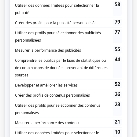
Compagnie de production
Via le monde
Diffuseur(s)
TVA
Dates de diffusion
Le 1 mars 1989
Durée et heure de diffusion
1 épisode au total
Saison 1: Diffusée le mercredi à 19h30
(60 minutes)
Distribution
Amulette Garneau
(
Anita Paradis
)