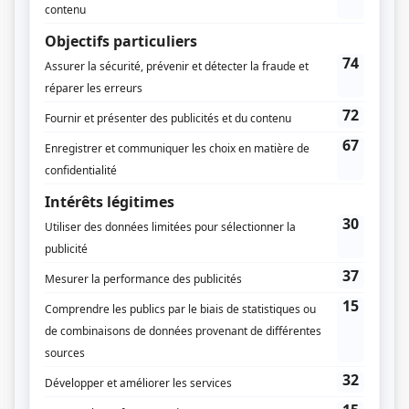
Jean Lajeunesse
(
Louis Paradis
)
Donald Pilon
(
Roger Bilodeau
)
Gaston Lepage
(
Jean Blais
)
Michelle Léger
(
Cécile Blais
)
Renée Cossette
(
Nathalie Boivin
)
Guillaume Lemay-Thivierge
(
David Messier
)
Lise Thouin
(
Lise Fortier
)
Sylvie Bourque
(
Monique Messier
)
Gisèle Trépanier
(
Laure Boivin
)
Yvon Roy
(
Michel Lebrun
)
Marie-France Lambert
(
Marie Côté
)
Karine Saint-Louis
(
Mélanie Côté
)
Vincent Lemay-Thivierge
(
Martin Messier
)
Michel Mongeau
(
Paul Fortier
)
Jacques Drolet
(
Robert Côté
)