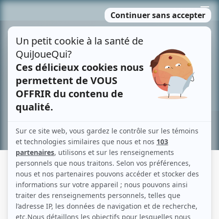
Passer
MENU
au
contenu
Recherche avancée »
SAUVER UNE VIE
Description sommaire de l'histoire
Dramatique sur l'action de la Croix-Rouge et le devoir civique de la prévention.
(Source: Télé+)