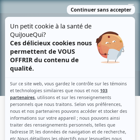
Passer
MENU
au
contenu
Recherche avancée »
TRAQUENARDS: QUASIMODO
Description sommaire de l'histoire
Le bossu de Notre-Dame est-il de retour? La scène d'un vieux théâtre de
Nancy où se déroulent les répétitions de la pièce
Quasimodo
est au coeur de ce