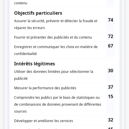
Distribution
Macha Grenon
(
Christine
)
Éric Brisebois
(
Philippe
)
Jacques Charby
(
Jacques Dussault
)
Daniel Benoît
(
Louis XVI
)
André Chaumeau
(
M. Vincent
)
Éric Del
(
Frédéric
)
Pierre Dumur
(
Le machiniste
)
Didier Garry
(
Frollo
)
Sophie Milliat
(
La comédienne
)