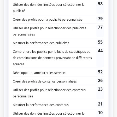
François Labonté
Raymond Plante
Musique
Osvaldo Montes
Compagnie de production
FR3
Via le monde
Lorraine-Champagne-Ardenne
Diffuseur(s)
ICI Radio-Canada Télé
Dates de diffusion
Le 25 décembre 1987
Durée et heure de diffusion
1 épisode au total