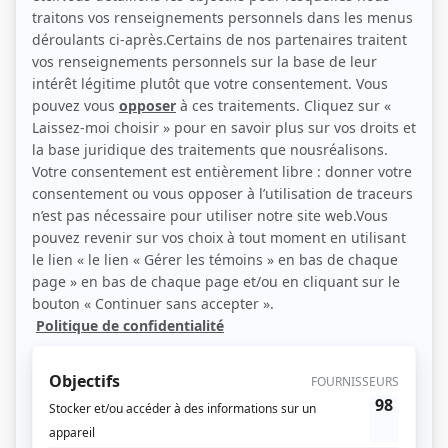
mystère. Les deux jeunes étoiles de cette nouvelle production réussiront, à
l'aide de notes anonymes et d'indices, à éclaircir la tragédie qui hante
Quasimodo.
(Fourni par la production)
Liens
Fiche de
Traquenards: Quasimodo
sur Showbizz.net
Genre
Téléthéâtre ou dramatique
Réalisation
François Labonté
Production
Daniel Bertolino
Catherine Viau
Textes