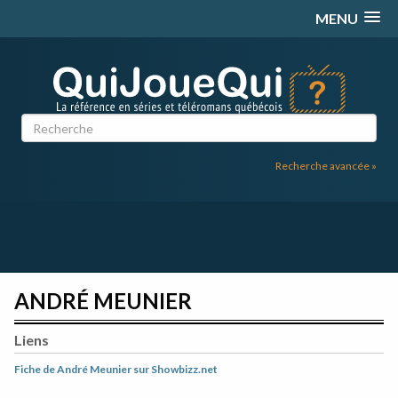
Passer
MENU
au
contenu
Recherche avancée »
ANDRÉ MEUNIER
Liens
Fiche de André Meunier sur Showbizz.net