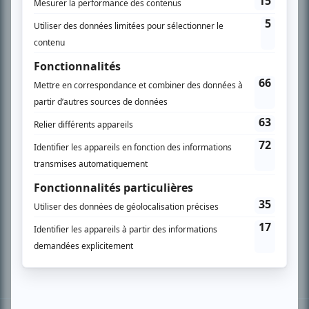
PLAN DU SITE
Accueil
Liste des oeuvres
Liste des comédiens
Recherche avancée
À propos
Nous contacter
Termes et conditions
Politique de confidentialité
Gestion du consentement