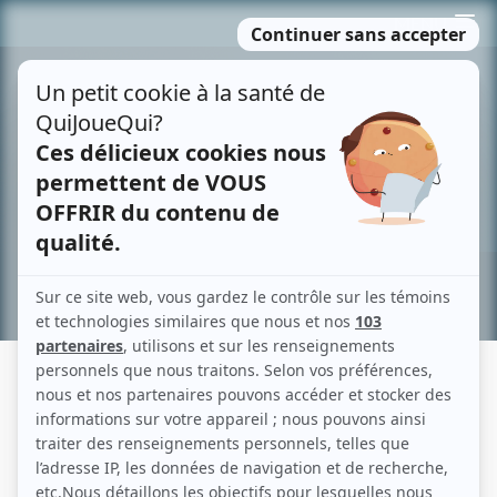
Passer
MENU
au
contenu
Recherche avancée »
UN SAFARI PRÈS DE CHEZ NOUS
Fiche détaillée
Liste des épisodes