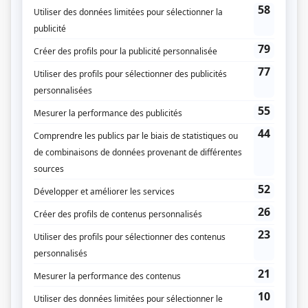
()
Liens
Fiche de
Un safari près de chez nous
sur Showbizz.net
Genre
Documentaire
Compagnie de production
Attraction Images
Diffuseur(s)
Canal Vie
Dates de diffusion
Du 17 octobre 2019 au 19 décembre 2019
Durée et heure de diffusion
10 épisodes au total