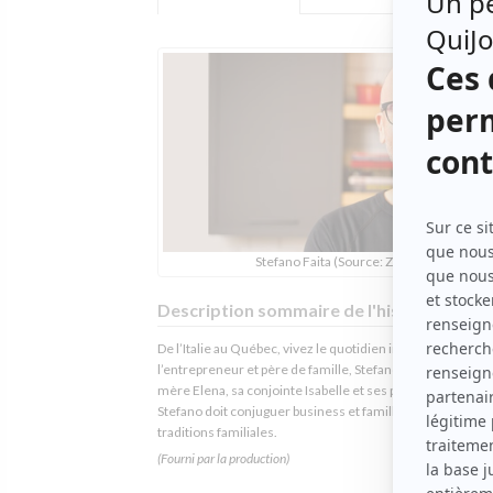
Stefano Faita (Source: Zeste)
Description sommaire de l'histoire
De l’Italie au Québec, vivez le quotidien inspirant de
l’entrepreneur et père de famille, Stefano Faita. Épaulé pa
mère Elena, sa conjointe Isabelle et ses partenaires d’affa
Stefano doit conjuguer business et famille, innovations et
traditions familiales.
(Fourni par la production)