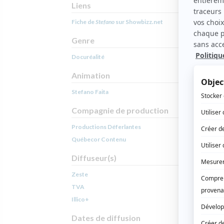
Liens
Fiche de
Stefano
sur Showbizz.net
Genre
Docuréalité
Animation
Stefano Faita
Compagnie de production
Productions Déferlantes
Québecor Contenu
Diffuseur(s)
Zeste
TVA
Illico+
Dates de diffusion