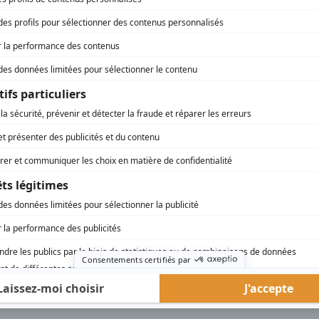
h00)
rd Therrien carbure à son petit écran. Celui qu’on surnomme parfois «l’encyclopédie 
1996 à 2001. Sa spécialité: la télé québécoise. On peut l’entendre régulièrement