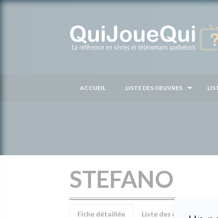
Passer
au
contenu
ACCUEIL
LISTE DES OEUVRES
LIS
STEFANO
Fiche détaillée
Liste des épisodes