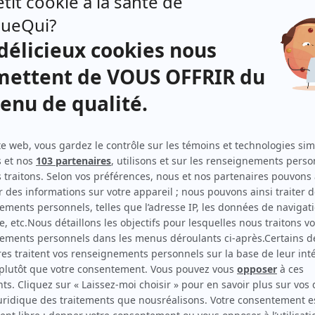
r sa
ires,