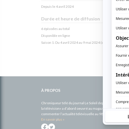
Depuis le 4 avril 2024
Durée et heure de diffusion
6 épisodes au total
Disponible en ligne
Saison 1: Du 4 avril 2024 au 9 mai 2024 (chaque jeudi, 20
Informations
complémentaires
À PROPOS
Chroniqueur télé du journal Le Soleil depuis 2001, Richa
la télévision» a d’abord oeuvré au magazine TV Hebdo de 
commenter l’actualité télévisuelle au 98,5.
En savoir plus »