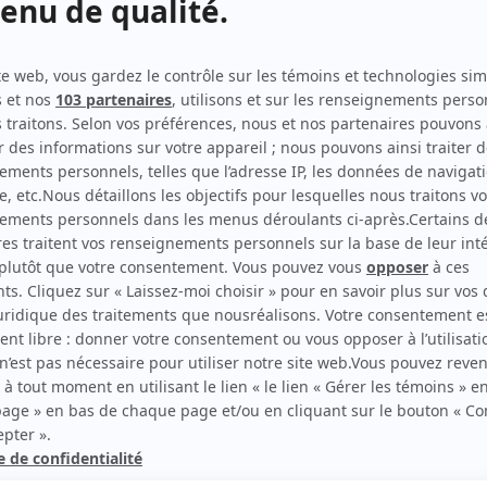
Groupe de soutien
Script-éditeur
Rock et Rolland
Auteur
Le rire de la mer
Auteur
Délirium
Auteur
Un gars, une fille
Auteur