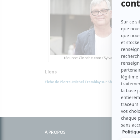
(Source: Cinoche.com / Sylvain Légaré)
Liens
Fiche de Pierre-Michel Tremblay sur Showbizz.net
Informations
complémentaires
À PROPOS