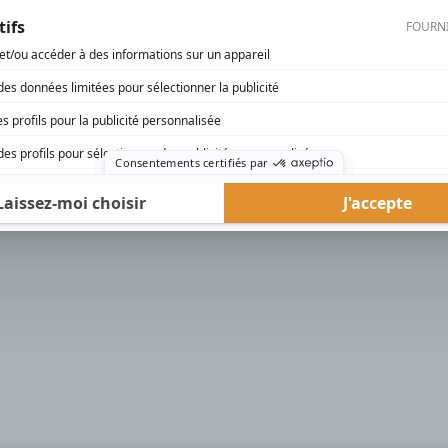
rd Therrien carbure à son petit écran. Celui qu’on surnomme parfois «l’encyclopédie 
1996 à 2001. Sa spécialité: la télé québécoise. On peut l’entendre régulièrement