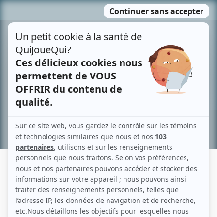
Passer
MENU
au
contenu
Recherche avancée »
GABRIEL CHARPENTIER
Liens
Fiche de Gabriel Charpentier sur Showbizz.net