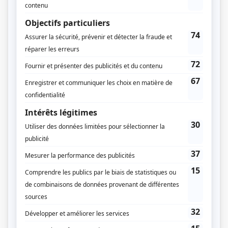
Dates de diffusion
Le 8 février 1981
Durée et heure de diffusion
1 épisode au total
Saison 1: Diffusée le dimanche à 20h30
(90 minutes)
Distribution
Michèle Deslauriers
(
Florence
)
Yves Desgagnés
(
Dominique
)
Mitsou Gélinas
(
Julie
)
Janine Sutto
(
Madeleine
)
Michelle Léger
(
Isabelle
)
Laurent Imbault
(
Réjean
)
Geneviève Notebaert
(
Nicole
)