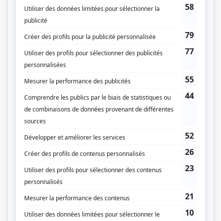
Fiche de
Ferme l'oeil de la nuit
sur Showbizz.net
Genre
Téléthéâtre ou dramatique
Réalisation
André Bousquet
Textes
Francine Ruel
Musique
Mario Bruneau
Compagnie de production
Société Radio-Canada
Diffuseur(s)
Radio-Canada