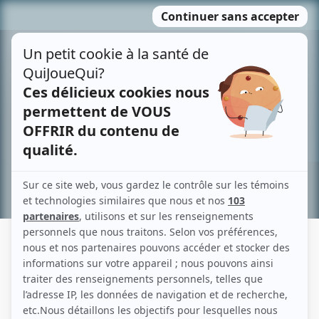
Passer
MENU
au
contenu
Recherche avancée »
MARIO BRUNEAU
Liens
Fiche de Mario Bruneau sur Showbizz.net