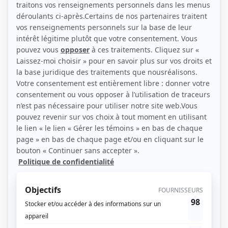
Contributions
Ferme l'oeil de la nuit
Musicien
Les grands personnages de l'histoire en papier
Musicien
Dancing Eros
Musicien
Les pèlerins
Musicien
Loto-nomie
Musicien
Scénario: Puzzle
Musicien
L'Église en papier
Musicien
La Bible en papier
Musicien
L'Évangile en papier
Musicien
Une fleur m'a dit
Musicien