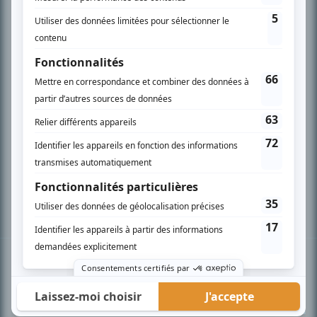
PLAN DU SITE
Accueil
Liste des oeuvres
Liste des comédiens
Recherche avancée
À propos
Nous contacter
Termes et conditions
Politique de confidentialité
Gestion du consentement
© BIZZ Média