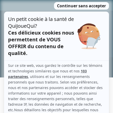
Passer
MENU
au
contenu
Recherche avancée »
YVES DESGAGNÉS