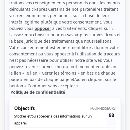
(Photo: Marc-Antoine Zouéki)
Liens
Fiche de Yves Desgagnés sur Showbizz.net
Personnages
Patrice Lemieux 24/7
(
Yves Desgagnés
2016
)