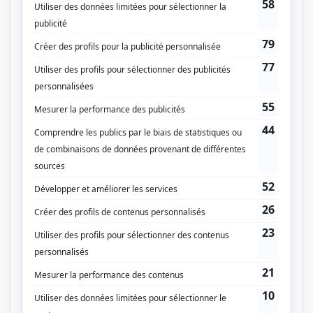
Toute la vérité
(
Dr Bourgeois
2013
)
Tout sur moi
(
Yves Desgagnés
)
Le bleu du ciel
(
Bertin Boulet
)
Urgence
(
André Taschereau
)
Les grands procès: L'affaire Coffin
(
Me Maher
)
Les Machos
(
Robert Marois
)
La charge de l'orignal épormyable
(
Rôle inconnu
)
Montréal P.Q.
(
Leonardo Moriani
)
L'Héritage
(
Junior Galarneau
)
À plein temps
(
Professeur Gauthier
)
La bonne aventure
(
Mario Dupuis
)
S.O.S. j'écoute
(
Renée
)
À voix basse
(
Ami de François
)
Ferme l'oeil de la nuit
(
Dominique
)
Jeune délinquant
(
Reggie
)
Terre humaine
(
Raymond Gaudette
)