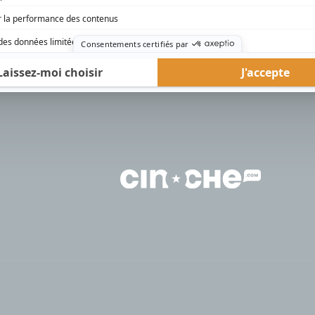
rd Therrien carbure à son petit écran. Celui qu’on surnomme parfois «l’encyclopédie 
1996 à 2001. Sa spécialité: la télé québécoise. On peut l’entendre régulièrement