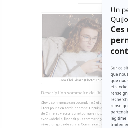
Sam-Éloi Girard (Photo: Télé-Québec)
Description sommaire de l'histoire
Clovis commence son secondaire 5 et se demande com
il fera pour s’en sortir indemne. Depuis que Fanny est re
de Chine, sa vie a pris une tournure inattendue. En couple
avec Gabrielle, il ne sait plus comment gérer la situation e
rêve d’un guide de survie. Comme celui-ci n’existe pas, il