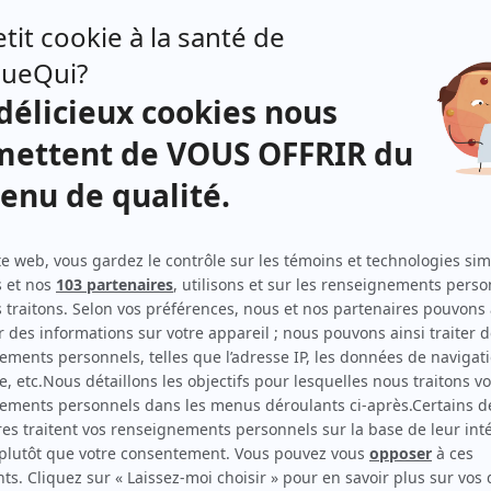
Distribution
Sam-Éloi Girard
(
Clovis Blondin
)
Jade Charbonneau
(
Gabrielle Renaud
)
Shanti Corbeil-Gauvreau
(
Fanny Champagne
)
Rose-Anne Déry
(
Sophie Blondin
)
Lévi Doré
(
Zach Babin
)
Matthieu Girard
(
Eugène Leblanc
)
André Kasper
(
Tarek Naser
)
Pierre-François Legendre
(
Yves Blondin
)
Catherine Trudeau
(
Vicky Dupuis
)
Antoine Marchand-Gagnon
(
Victor Blondin
)
Sylvie Potvin
(
Diane Dupuis
)
ment
Xavier Roberge
(
Greg Laliberté
)
venue
Rosalie Vaillancourt
(
Alexandra Blondin
)
t