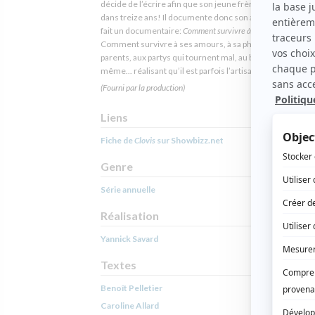
décide de l’écrire afin que son jeune frère puisse s’en serv
dans treize ans! Il documente donc son année scolaire et
fait un documentaire:
Comment survivre à son secondaire 5
.
Comment survivre à ses amours, à sa photo de finissant, 
parents, aux partys qui tournent mal, au bal et surtout à lui
même... réalisant qu’il est parfois l’artisan de ses malheu
(Fourni par la production)
Liens
Fiche de
Clovis
sur Showbizz.net
Genre
Série annuelle
Réalisation
Yannick Savard
Textes
Benoît Pelletier
Caroline Allard