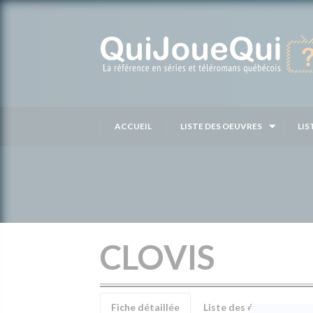
Passer
au
contenu
ACCUEIL
LISTE DES OEUVRES
LIS
CLOVIS
Fiche détaillée
Liste des épisodes