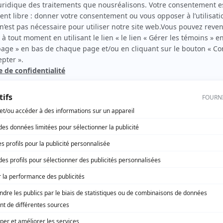
ir,
 en
à ses
-
rs.