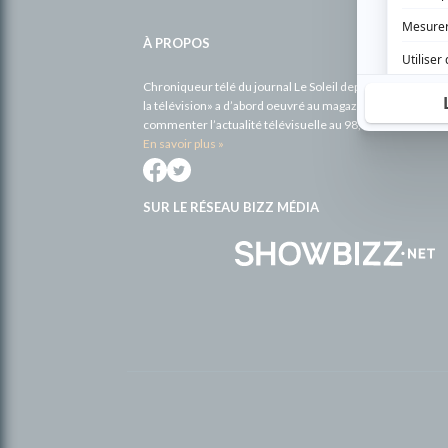
Informations
complémentaires
À PROPOS
Chroniqueur télé du journal Le Soleil depuis 2001, Richa
la télévision» a d’abord oeuvré au magazine TV Hebdo de 
commenter l’actualité télévisuelle au 98,5.
En savoir plus »
SUR LE RÉSEAU BIZZ MÉDIA