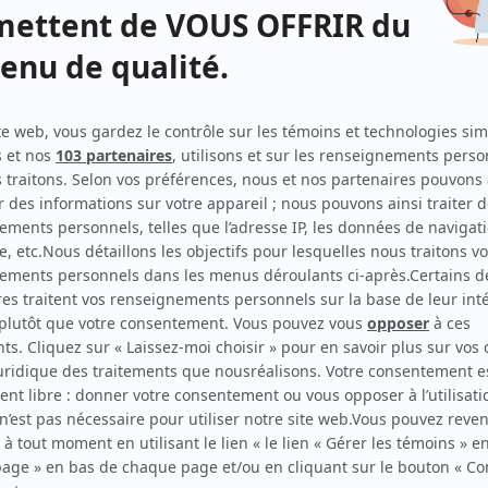
Double jeu
Script-éditeur
Gâtées pourries
Script-éditeur
Gâtées pourries
Producteur exécutif
La médiatrice
Idéateur
La médiatrice
Script-éditeur
de
Lakay Nou
Auteur
de
Vidanges
Conseiller à la scénarisation
Le pacte
Auteur
Jumelles
Auteur
Jumelles
Producteur exécutif
Jumelles
Script-éditeur
LIAM
Producteur exécutif
LIAM
Auteur
Haute démolition
Producteur exécutif
Virage – Double faute
Auteur
Virage – Double faute
Producteur
Manuel de la vie sauvage
Producteur